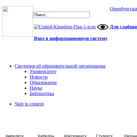
Оренбургски
Для слабов
Вход в информационную систему
Сведения об образовательной организации
Университет
Новости
Образование
Наука
Библиотека
Skip to content
Аккредитация специалистов
Кафедры
Абитуриенту
Студенту
Школьн