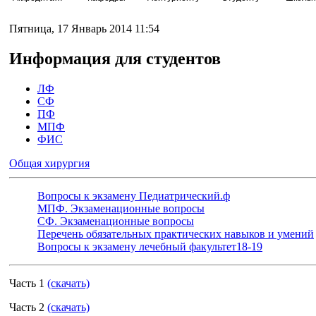
Пятница, 17 Январь 2014 11:54
Информация для студентов
ЛФ
Общая хирургия
СФ
Общая хирургия
Общая хирургия
Общая хирургия
ПФ
МПФ
ФИС
Общая хирургия
Вопросы к экзамену Педиатрический.ф
МПФ. Экзаменационные вопросы
СФ. Экзаменационные вопросы
Перечень обязательных практических навыков и умений
Вопросы к экзамену лечебный факультет18-19
Часть 1
(скачать)
Часть 2
(скачать)