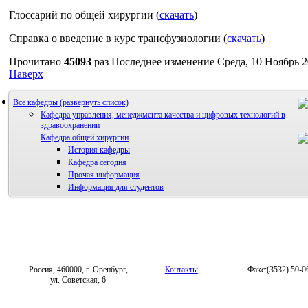
Глоссарий по общей хирургии (
скачать
)
Справка о введение в курс трансфузиологии (
скачать
)
Прочитано
45093
раз
Последнее изменение Среда, 10 Ноябрь 2
Наверх
Все кафедры
Кафедра управления, менеджмента качества и цифровых технологий в
здравоохранении
Кафедра общей хирургии
История кафедры
Кафедра сегодня
Прочая информация
Информация для студентов
Россия, 460000, г. Оренбург,
Контакты
Факс:(3532) 50-0
ул. Советская, 6