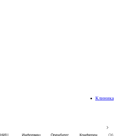
Клиника
НИЦ
Информационная система
Оренбургский медицинский вестник
Конференция
Образовательный центр истории Университета