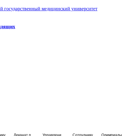
й государственный медицинский университет
идящих
ику
Деканат подготовки кадров высшей квалификации
Управление по НМО и региональному развитию здравоохранения
Сотруднику
Олимпиады