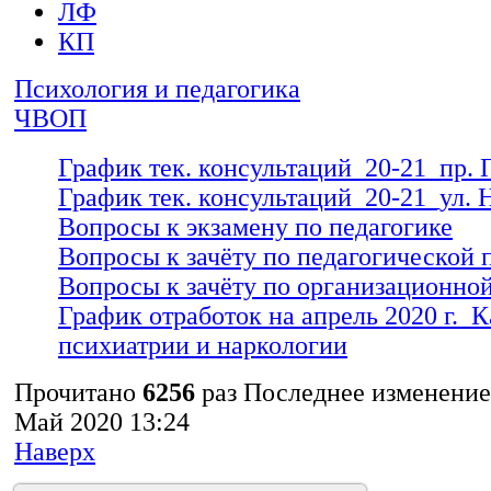
ЛФ
КП_4_Патопсихология телесности и 
КП
расстройств_Вопросы к зачету
КП_4_Клинико-психологические асп
Психология и педагогика
адаптации_Вопросы к зачету
ЧВОП
График тек. консультаций_20-21_пр. 
График тек. консультаций_20-21_ул. 
Вопросы к экзамену по педагогике
Вопросы к зачёту по педагогической 
Вопросы к зачёту по организационно
График отработок на апрель 2020 г._
психиатрии и наркологии
Прочитано
6256
раз
Последнее изменение 
Май 2020 13:24
Наверх