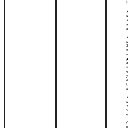
У
к
«
н
и
У
к
3
п
«
д
о
п
о
у
о
О
п
У
к
«
з
о
С
0