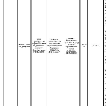
к
2
ч
г
у
М
Р
У
к
1
доцент
1986
д. мед. н.
Федеральная
Оренбургский
Министерство
служба по надзору
государственный
образования и
Ишков Сергей
в сфере
20-05-
т
медицинский
науки Российской
20-05-21
Владимирович
образования и
21
институт
Федерации
п
науки
«Лечебное дело»
22.06.2017г.
25.12.2006г.
Г-I №412736
ДНД №004417
"
ДЦ №004932
м
М
Р
У
к
«
с
"
м
У
к
«
в