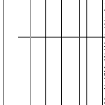
г
у
С
к
0
д
О
м
С
0
«
г
у
М
Р
У
к
2
ч
г
у
М
Р
У
к