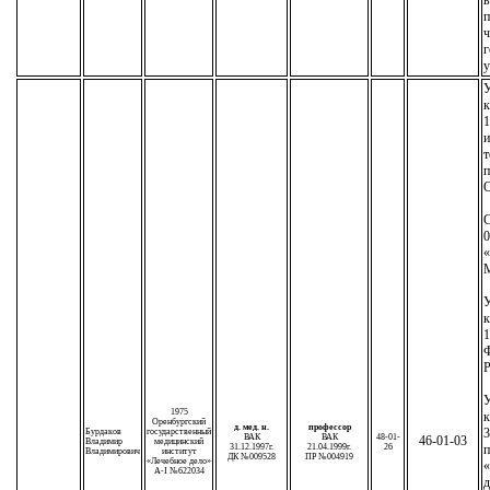
п
ч
г
у
У
к
1
т
п
С
0
М
У
к
1
Р
У
1975
к
Оренбургский
д. мед. н.
профессор
3
Бурдаков
государственный
ВАК
ВАК
48-01-
46-01-03
Владимир
медицинский
31.12.1997г.
21.04.1999г.
26
п
Владимирович
институт
ДК №009528
ПР №004919
«Лечебное дело»
«
A-I №622034
д