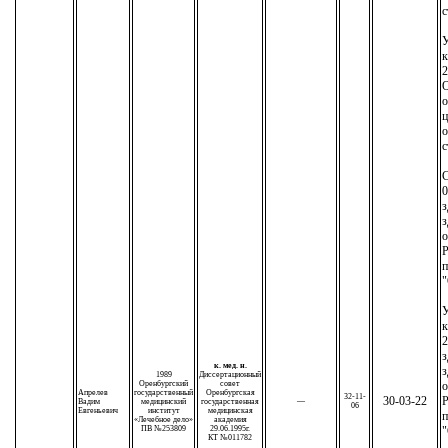
с
У
к
2
О
о
ц
о
с
С
0
з
з
о
Р
п
"
У
к
2
з
к. мед. н.
з
1989
Диссертационный
Оренбургский
совет
о
Апрелев
государственный
Оренбургская
32-11-
30-03-22
Р
Вадим
медицинский
государственная
—
06
Евгеньевич
институт
медицинская
п
«Лечебное дело»
академия
ПВ №253809
29.06.1995г.
"
КТ №011782