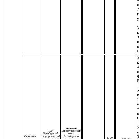
п
7
г
у
У
к
3
н
п
П
У
к
«
п
Р
У
к
1
т
п
У
к. мед. н.
1984
Диссертационный
к
Оренбургский
совет
3
Сафронова
государственный
Оренбургская
39-00-