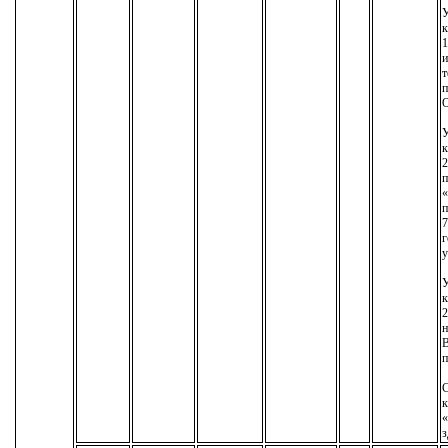
У
к
1
т
п
У
к
2
п
«
п
7
г
у
У
к
2
н
В
п
С
к
«
з