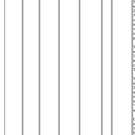
У
к
2
А
о
п
«
о
р
У
к
1
в
с
Т
У
к
3
т
п
"
м
С