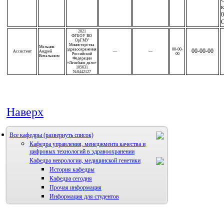
к
0
2021
ФГБОУ ВО
ОрГМУ
Министерства
Мельник
здравоохранения
00-00-
00-00-00
Ассистент
Андрей
—
—
Российской
00
Витальевич
Федерации
«Лечебное дело»
105631
№0442127
Наверх
Все кафедры
Кафедра управления, менеджмента качества и
цифровых технологий в здравоохранении
Кафедра неврологии, медицинской генетики
История кафедры
Кафедра сегодня
Прочая информация
Информация для студентов