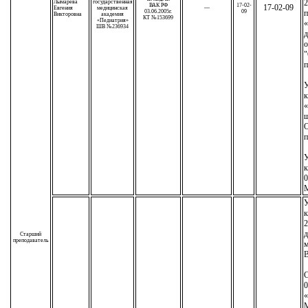
2
Лымарева
государственная
ВАК РФ
17-02-
17-02-09
Евгения
медицинская
—
03.06.2005г.
09
п
Викторовна
академия
КТ №153699
«Педиатрия»
«
ШВ №236934
д
о
"
п
У
к
«
ш
О
п
У
к
0
М
У
к
2
д
Старший
преподаватель
м
С
0
М