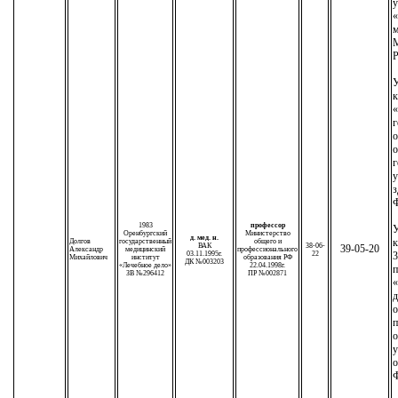
у
«
м
М
Р
У
к
«
г
о
о
г
у
з
Ф
1983
профессор
У
Оренбургский
Министерство
д. мед. н.
к
Долгов
государственный
общего и
ВАК
38-06-
39-05-20
Александр
медицинский
профессионального
03.11.1995г.
22
3
Михайлович
институт
образования РФ
ДК №003203
«Лечебное дело»
22.04.1998г.
п
ЗВ №296412
ПР №002871
«
д
о
п
о
у
о