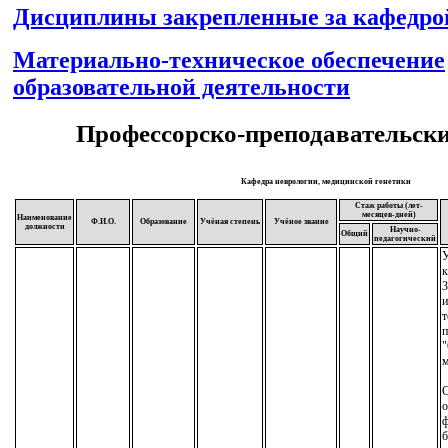
Дисциплины закрепленные за кафедро
Материально-техническое обеспечение
образовательной деятельности
Профессорско-преподавательски
Кафедра неврологии, медицинской генетики
Стаж работы (лет-
месяцев-дней)
Наименование
Ф.И.О.
Образование
Учёная степень
Учёное звание
должности
Научно-
Общий
педагогический
У
к
3
т
п
"
м
С
о
ф
б