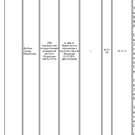
У
к
0
Р
С
к
1986
к. мед. н.
2
Оренбургский
Министерство
с
Якубова
государственный
образования и
40-07-
Тамара
медицинский
науки Российской
—
28-11-11
06
м
Михайловна
институт
Федерации
«Педиатрия»
05.10.2007г.
о
МВ №575376
ДКН №038480
п
О
м
С
к
2
н
У
к
п
С