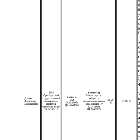
о
ф
б
у
«
м
М
Р
У
к
«
г
о
о
г
у
з
Ф
1983
профессор
У
Оренбургский
Министерство
д. мед. н.
к
Долгов
государственный
общего и
ВАК
38-06-
Александр
медицинский
профессионального
39-05-20
03.11.1995г.
22
3
Михайлович
институт
образования РФ
ДК №003203
«Лечебное дело»
22.04.1998г.
п
ЗВ №296412
ПР №002871
«
д
о
п
о
у