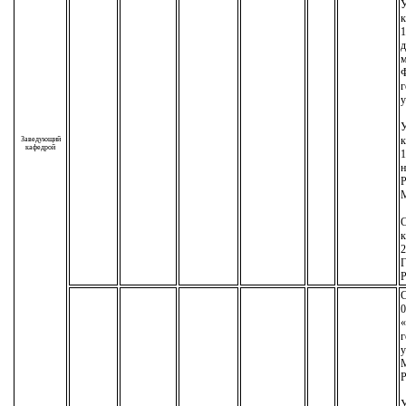
У
к
1
д
м
г
у
У
к
Заведующий
кафедрой
1
н
М
С
к
2
Р
С
0
«
г
у
М
Р
У