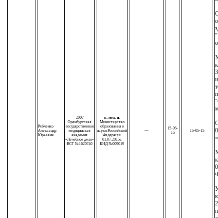
С
о
з
"
о
У
к
3
т
п
"
м
2007
к. мед. н.
Оренбургская
Министерство
С
Рябченко
государственная
образования и
15-05-
0
Александр
медицинская
науки Российской
—
15-05-15
15
Юрьевич
академия
Федерации
«Лечебное дело»
01.07.2015г.
ВСГ №1620740
КНД №009019
У
к
0
У
к
2
п
«