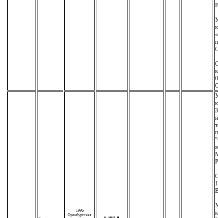
У
к
п
С
к
0
У
к
3
т
п
"
м
М
Р
С
1
У
1996
к
Оренбургская
к. мед. н.