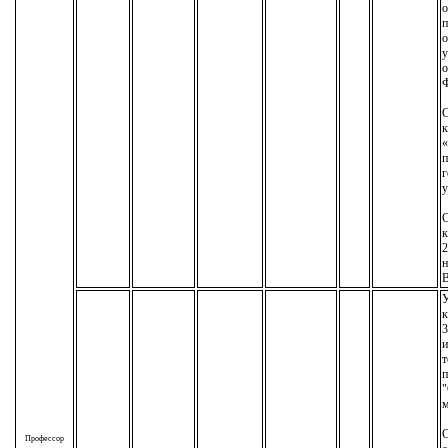
о
п
о
у
о
С
к
п
г
у
С
к
2
н
У
к
3
т
п
"
м
С
Профессор