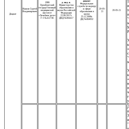
1
доцент
1986
д. мед. н.
Федеральная
Оренбургский
Министерство
служба по надзору
государственный
образования и
Ишков Сергей
в сфере
20-05-
т
медицинский
науки Российской
20-05-21
Владимирович
образования и
21
институт
Федерации
п
Доцент
науки
«Лечебное дело»
22.06.2017г.
25.12.2006г.
Г-I №412736
ДНД №004417
"
ДЦ №004932
м
М
Р
У
к
«
с
"
м
У
к
«
в
п
ч
г
у
Д
п
3
и
"
о