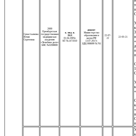
т
п
У
к
2000
доцент
Оренбургская
3
к. мед. н.
Министерство
Севастьянова
государственная
ВАК
образовании и
22-07-
п
Юлия
медицинская
22-05-21
01.04.2005г.
науки РФ
22
Сергеевна
академия
«
КТ №1471010
13.07.2017г.
«Лечебное дело»
ЗДЦ 008699 №761
БВС №0208800
д
о
п
С
1
У
к
«
С
к
«
ш
О
п
У
к