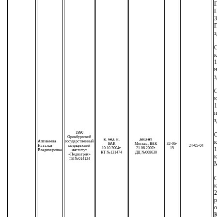
П
з
С
1
н
з
С
1
н
з
1990
С
Оренбургский
к. мед. н.
доцент
Аптикеева
государственный
ВАК
Москва, ВАК
32-06-
Наталья
медицинский
24-05-04
10.10.2004г.
21.06.2007г.
15
1
Владимировна
институт
КТ №131474
ДЦ №008630
«Педиатрия»
к
ТВ №014124
М
С
к
2
р
о
К