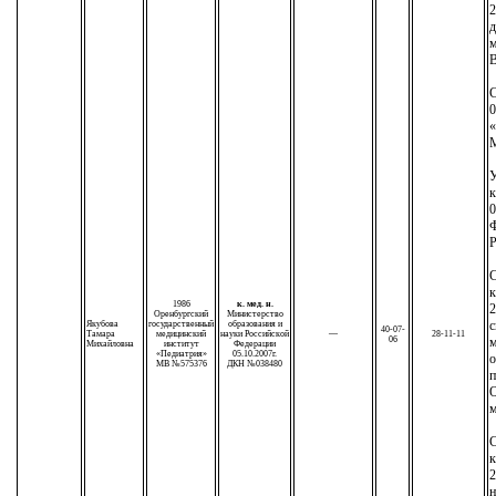
2
д
м
С
0
М
У
к
0
Р
С
к
1986
к. мед. н.
2
Оренбургский
Министерство
с
Якубова
государственный
образования и
40-07-
Тамара
медицинский
науки Российской
—
28-11-11
06
м
Михайловна
институт
Федерации
«Педиатрия»
05.10.2007г.
о
МВ №575376
ДКН №038480
п
О
м
С
к
2
н