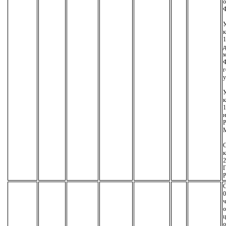
о
У
к
1
д
м
г
у
У
к
1
н
М
С
к
2
Р
С
0
ч
о
ц
о