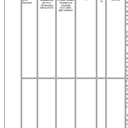
Алла
медицинский
государственная
—
28-05-24
30
п
Ивановна
институт
медицинская
«Педиатрия»
академия
«
МВ №205705
03.07.2009г.
д
ДКН №089442
о
«
п
С
0
М
У
к
п
О
п
С
к
2
п
п
с
У
к
1