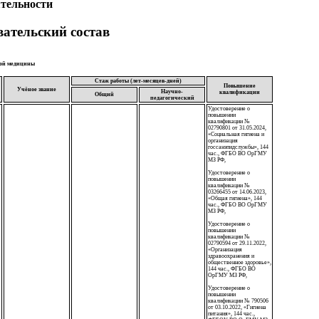
ятельности
ательский состав
ой медицины
Стаж работы (лет-месяцев-дней)
Повышение
Учёное звание
Научно-
квалификации
Общий
педагогический
Удостоверение о
повышении
квалификации №
02790801 от 31.05.2024,
«Социальная гигиена и
организация
госсанэпидслужбы», 144
час., ФГБО ВО ОрГМУ
МЗ РФ,
Удостоверение о
повышении
квалификации №
03266455 от 14.06.2023,
«Общая гигиена», 144
час., ФГБО ВО ОрГМУ
МЗ РФ,
Удостоверение о
повышении
квалификации №
02790594 от 29.11.2022,
«Организация
здравоохранения и
общественное здоровье»,
144 час., ФГБО ВО
ОрГМУ МЗ РФ,
Удостоверение о
повышении
квалификации № 790506
от 03.10.2022, «Гигиена
питания», 144 час.,