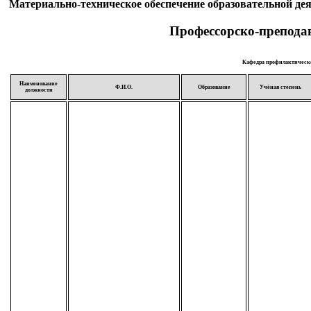
Материально-техническое обеспечение образовательной де
Профессорско-преподав
Кафедра профилактическ
Наименование
Ф.И.О.
Образование
Учёная степень
должности