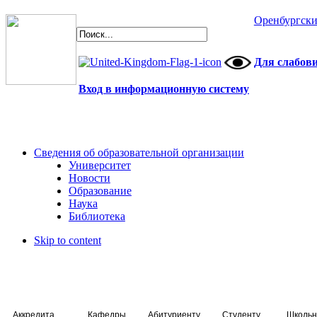
Оренбургски
Для слабов
Вход в информационную систему
Сведения об образовательной организации
Университет
Новости
Образование
Наука
Библиотека
Skip to content
Аккредитация специалистов
Кафедры
Абитуриенту
Студенту
Школьн