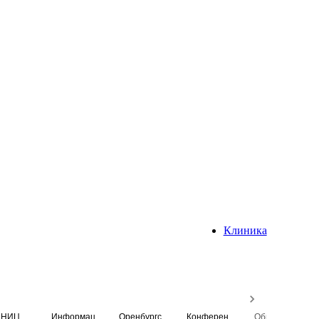
Клиника
НИЦ
Информационная система
Оренбургский медицинский вестник
Конференция
Образовательный центр истории Университета