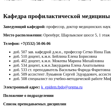
Кафедра профилактической медицины
Заведующий кафедрой:
профессор, доктор медицинских нау
Место расположения:
Оренбург, Шарлыкское шоссе 5, 1 этаж
Телефон: +7(3532) 50-06-06
доб. 507 зав. кафедрой д.м.н., профессор Сетко Нина Па
доб. 510 доцент, к.м.н. Бейлина Елена Борисовна
доб. 402 доцент, к.м.н. Мокеева Марина Михайловна
доб. 534 доцент, к.м.н.Закурдаева Елена Анатольевна
доб. 533 ст. преподаватель Васильева Фарида Фаритовна
доб. 509 ассистент Лукьянов Сергей Эдуардович, ассис
доб. 508 специалист по учебно-методической работе М
Электронный адрес:
k_epidem.fpdo@orgma.ru
Положение о подразделении
Список преподаваемых дисциплин