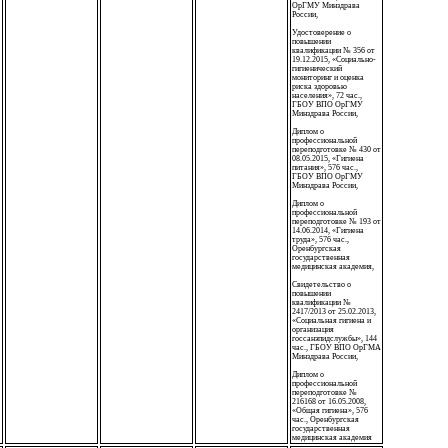
ОрГМУ Минздрава
России,
Удостоверение о
повышении
квалификации № 356 от
19.12.2015, «Социально-
гигиенический
мониторинг и оценка
риска здоровью
населения», 72 час.,
ГБОУ ВПО ОрГМУ
Минздрава России,
Диплом о
профессиональной
переподготовке № 430 от
08.05.2015, «Гигиена
питания», 576 час.,
ГБОУ ВПО ОрГМУ
Минздрава России,
Диплом о
профессиональной
переподготовке № 193 от
14.06.2014, «Гигиена
труда», 576 час.,
Оренбургская
государственная
медицинская академия,
Свидетельство о
повышении
квалификации №
2417/2013 от 25.02.2013,
«Социальная гигиена и
организация
госсанэпидслужбы», 144
час., ГБОУ ВПО ОрГМА
Минздрава России,
Диплом о
профессиональной
переподготовке №
216168 от 16.05.2008,
«Общая гигиена», 576
час., Оренбургская
государственная
медицинская академия