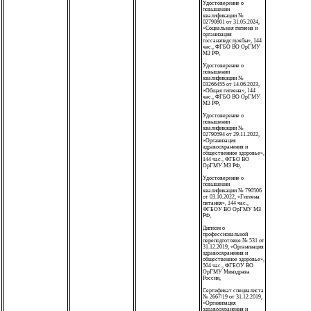
Удостоверение о
повышении
квалификации №
02790801 от 31.05.2024,
«Социальная гигиена и
организация
госсанэпидслужбы», 144
час., ФГБО ВО ОрГМУ
МЗ РФ,
Удостоверение о
повышении
квалификации №
03266455 от 14.06.2023,
«Общая гигиена», 144
час., ФГБО ВО ОрГМУ
МЗ РФ,
Удостоверение о
повышении
квалификации №
02790594 от 29.11.2022,
«Организация
здравоохранения и
общественное здоровье»,
144 час., ФГБО ВО
ОрГМУ МЗ РФ,
Удостоверение о
повышении
квалификации № 790506
от 03.10.2022, «Гигиена
питания», 144 час.,
ФГБОУ ВО ОрГМУ МЗ
РФ,
Диплом о
профессиональной
переподготовке № 531 от
31.12.2019, «Организация
здравоохранения и
общественное здоровье»,
504 час., ФГБОУ ВО
ОрГМУ Минздрава
России,
Сертификат специалиста
№ 2667/19 от 31.12.2019,
«Организация
здравоохранения и