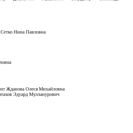
к Сетко Нина Павловна
вловна
тент Жданова Олеся Михайловна
ифтахов Эдуард Мулланурович