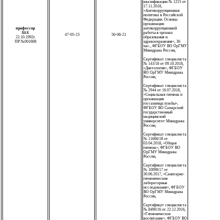
квалификации № 1215 от
17.11.2018,
«Антикоррупционная
политика в Российской
Федерации. Основы
организации
профессор
антикоррупционной
ВАК
работы в органах
47-05-23
50-06-21
22.10.1992г.
образования и
ПР №001608
здравоохранения», 36
час., ФГБОУ ВО ОрГМУ
Минздрава России,
Сертификат специалиста
№ 143/18 от 09.10.2018,
«Диетология», ФГБОУ
ВО ОрГМУ Минздрава
России,
Сертификат специалиста
№ 2944 от 16.07.2018,
«Социальная гигиена и
организация
госсанэпидслужбы»,
ФГБОУ ВО Самарский
государственный
медицинский
университет Минздрава
России,
Сертификат специалиста
№ 11666/18 от
03.04.2018, «Общая
гигиена», ФГБОУ ВО
ОрГМУ Минздрава
России,
Сертификат специалиста
№ 10098/17 от
30.06.2017, «Санитарно-
гигиенические
лабораторные
исследования», ФГБОУ
ВО ОрГМУ Минздрава
России,
Сертификат специалиста
№ 8490/16 от 22.12.2016,
«Гигиеническое
воспитание», ФГБОУ ВО