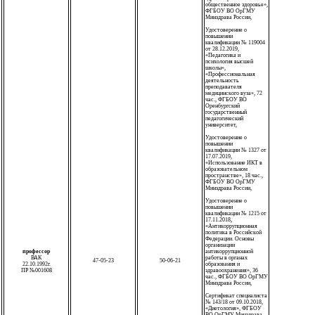
общественное здоровье»,
ФГБОУ ВО ОрГМУ
Минздрава России,
Удостоверение о
повышении
квалификации № 119004
от 28.12.2019,
«Педагогика и
психология высшей
школы»,
«Профессиональная
деятельность
преподавателя
медицинского вуза», 72
час., ФГБОУ ВО
Оренбургский
государственный
педагогический
университет,
Удостоверение о
повышении
квалификации № 1327 от
17.07.2019,
«Использование ИКТ в
образовательном
пространстве», 18 час.,
ФГБОУ ВО ОрГМУ
Минздрава России,
Удостоверение о
повышении
квалификации № 1215 от
17.11.2018,
«Антикоррупционная
политика в Российской
Федерации. Основы
организации
профессор
антикоррупционной
ВАК
работы в органах
47-05-23
50-06-21
22.10.1992г.
образования и
ПР №001608
здравоохранения», 36
час., ФГБОУ ВО ОрГМУ
Минздрава России,
Сертификат специалиста
№ 143/18 от 09.10.2018,
«Диетология», ФГБОУ
ВО ОрГМУ Минздрава