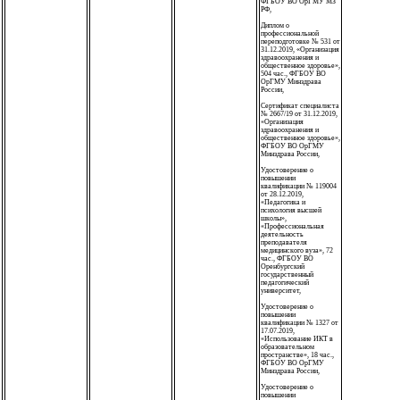
ФГБОУ ВО ОрГМУ МЗ
РФ,
Диплом о
профессиональной
переподготовке № 531 от
31.12.2019, «Организация
здравоохранения и
общественное здоровье»,
504 час., ФГБОУ ВО
ОрГМУ Минздрава
России,
Сертификат специалиста
№ 2667/19 от 31.12.2019,
«Организация
здравоохранения и
общественное здоровье»,
ФГБОУ ВО ОрГМУ
Минздрава России,
Удостоверение о
повышении
квалификации № 119004
от 28.12.2019,
«Педагогика и
психология высшей
школы»,
«Профессиональная
деятельность
преподавателя
медицинского вуза», 72
час., ФГБОУ ВО
Оренбургский
государственный
педагогический
университет,
Удостоверение о
повышении
квалификации № 1327 от
17.07.2019,
«Использование ИКТ в
образовательном
пространстве», 18 час.,
ФГБОУ ВО ОрГМУ
Минздрава России,
Удостоверение о
повышении