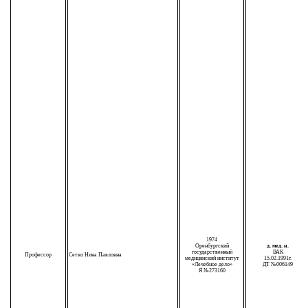
1974
Оренбургский
д. мед. н.
государственный
ВАК
Профессор
Сетко Нина Павловна
медицинский институт
15.02.1991г.
«Лечебное дело»
ДТ №006149
Я №273160