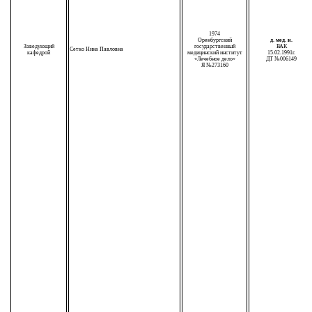
1974
Оренбургский
д. мед. н.
Заведующий
государственный
ВАК
Сетко Нина Павловна
кафедрой
медицинский институт
15.02.1991г.
«Лечебное дело»
ДТ №006149
Я №273160