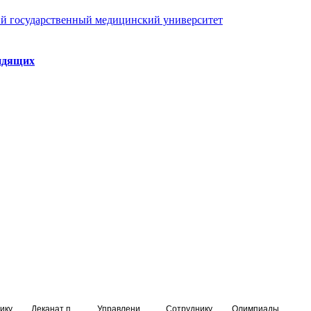
й государственный медицинский университет
идящих
ику
Деканат подготовки кадров высшей квалификации
Управление по НМО и региональному развитию здравоохранения
Сотруднику
Олимпиады