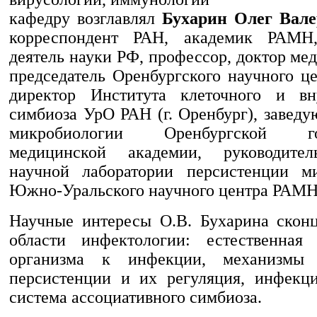
кафедру возглавлял
Бухарин Олег Вале
корреспондент РАН, академик РАМН,
деятель науки РФ, профессор, доктор ме
председатель Оренбургского научного ц
директор Инсти­тута клеточного и вн
симбиоза УрО РАН (г. Оренбург), завед
микробиологии Оренбургской гос
медицинской акаде­мии, руководител
научной лаборатории персистенции ми
Южно-Уральского научного центра РАМН
Научные интересы О.В. Бухарина скон
области инфектологии: естественная 
организма к инфекции, механизмы 
персистенции и их регуляция, инфекц
система ассоциативного симбиоза.