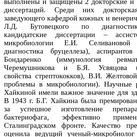
выполнены и защищены 2 докторские и 
диссертаций. Среди них докторска
заведующего кафедрой кожных и венерич
Л.Д. Бутовецкого по диагности
кандидатские диссертации – ассис
микробиологии Е.И. Селивановой (
диагностика бруцеллеза), аспирантов
Бондаренко (иммунология ревма
Черемушникова и Б.Я. Усвяцова (б
свойства стрептококков), В.И. Желтово
проблемы в микробиологии). Научные р
Хайкиной имели важное значение для зд
В 1943 г. Б.Г. Хайкина была премирова
за успешное изготовление препара
бактериофага, эффективно приме
Сталинградском фронте. Качество пре
оценила ведущий ученый-микробиолог 