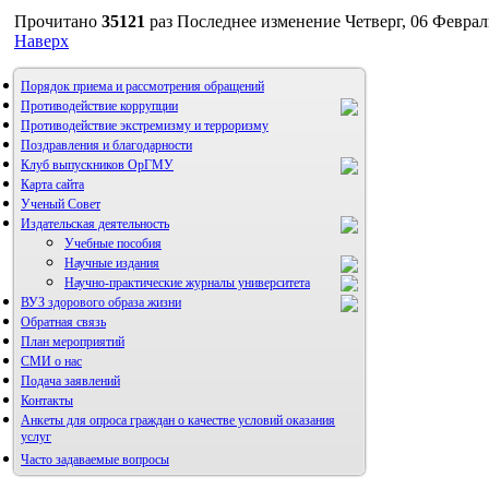
Прочитано
35121
раз
Последнее изменение Четверг, 06 Феврал
Наверх
Порядок приема и рассмотрения обращений
Противодействие коррупции
Противодействие экстремизму и терроризму
Поздравления и благодарности
Клуб выпускников ОрГМУ
Карта сайта
Ученый Совет
Издательская деятельность
Учебные пособия
Научные издания
Научно-практические журналы университета
ВУЗ здорового образа жизни
Обратная связь
Альманах молодой науки
План мероприятий
Редакция журнала
СМИ о нас
Подача заявлений
Контакты
Анкеты для опроса граждан о качестве условий оказания
услуг
Правила направления,
рецензирования и опубликования
Часто задаваемые вопросы
научных статей
Фотогалерея