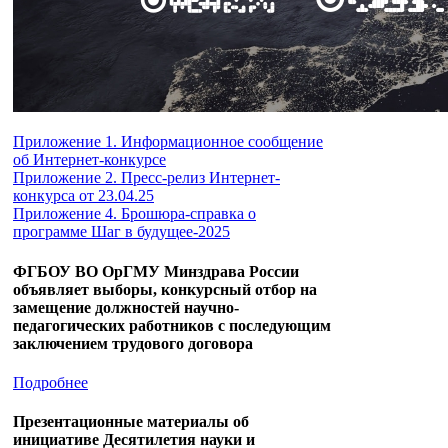
Приложение 1. Информационное сообщение
об Интернет-конкурсе
Приложение 2. Пресс-релиз Интернет-
конкурса от 23.04.25
Приложение 4. Брошюра-справка о
программе Шаг в будущее-2025
ФГБОУ ВО ОрГМУ Минздрава России
объявляет выборы, конкурсный отбор на
замещение должностей научно-
педагогических работников с последующим
заключением трудового договора
Подробнее
Презентационные материалы об
инициативе Десятилетия науки и