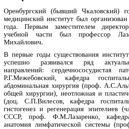
Оренбургский (бывший Чкаловский) го
медицинский институт был организован 
года. Первым заместителем директо
учебной части был профессор Лаз
Михайлович.
В первые годы существования институ
успешно развивался ряд актуал
направлений: сердечнососудистая пат
Р.Г.Межебовский, кафедра госпиталь
абдоминальная хирургия (проф. А.С.Аль
общей хирургии), неотложная и пластич
(доц. С.П.Вилесов, кафедра госпитал
гистогенез и регенерация эпителиев (
СССР, проф. Ф.М.Лазаренко, кафедра
анатомия лимфатической системы (про