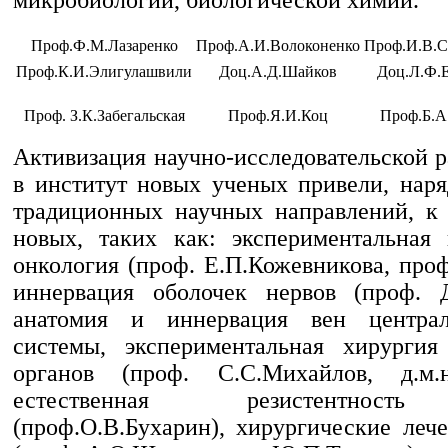
Проф.Ф.М.Лазаренко
Проф.А.И.Волоконенко
Проф.И.В.С
Проф.К.И.Элигулашвили
Доц.А.Д.Шайков
Доц.Л.Ф.
Проф. З.К.Забегальская
Проф.Я.И.Коц
Проф.Б.А
Активизация научно-исследовательской 
в институт новых ученых привели, наря
традиционных научных направлений, к
новых, таких как: экспериментальная
онкология (проф. Е.П.Кожевникова, про
иннервация оболочек нервов (проф. Д
анатомия и иннервация вен центра
системы, экспериментальная хирурги
органов (проф. С.С.Михайлов, д.м.н
естественная резистентность
(проф.О.В.Бухарин), хирургические леч