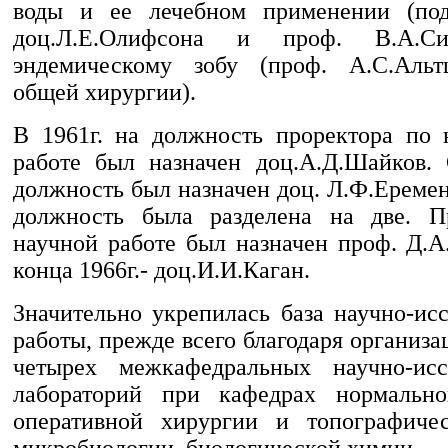
воды и ее лечебном применении (под
доц.Л.Е.Олифсона и проф. В.А.Си
эндемическому зобу (проф. А.С.Альт
общей хирургии).
В 1961г. на должность проректора по 
работе был назначен доц.А.Д.Шайков.
должность был назначен доц. Л.Ф.Еременк
должность была разделена на две. П
научной работе был назначен проф. Д.А
конца 1966г.- доц.И.И.Каган.
Значительно укрепилась база научно-ис
работы, прежде всего благодаря организац
четырех межкафедральных научно-иссл
лабораторий при кафедрах нормально
оперативной хирургии и топографичес
микробиологии, биологической химии.