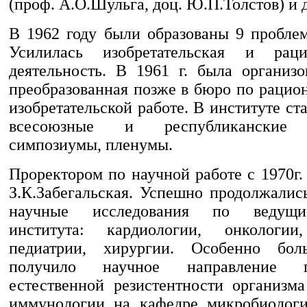
(проф. А.О.Шульга, доц. Ю.П.Толстов) и 
В 1962 году были образованы 9 пробле
Усилилась изобретательская и рацио
деятельность. В 1961 г. была организо
преобразованная позже в бюро по рацио
изобретательской работе. В институте ст
всесоюзные и республиканские 
симпозиумы, пленумы.
Проректором по научной работе с 1970г.
З.К.Забегальская. Успешно продолжалис
научные исследования по ведущ
института: кардиологии, онкологии
педиатрии, хирургии. Особенно бол
получило научное направление 
естественной резистентности организм
иммунологии на кафедре микробиологи