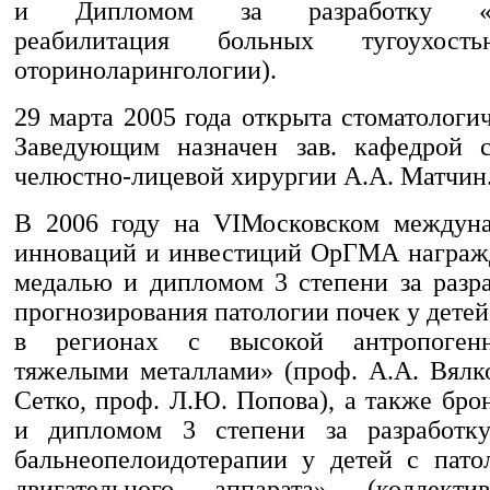
и Дипломом за разработку «Хи
реабилитация больных тугоухост
оториноларингологии).
29 марта 2005 года открыта стоматологи
Заведующим назначен зав. кафедрой с
челюстно-лицевой хирургии А.А. Матчин
В 2006 году на VIМосковском междуна
инноваций и инвестиций ОрГМА награж
медалью и дипломом 3 степени за разр
прогнозирования патологии почек у дет
в регионах с высокой антропогенн
тяжелыми металлами» (проф. А.А. Вялко
Сетко, проф. Л.Ю. Попова), а также бр
и дипломом 3 степени за разработк
бальнеопелоидотерапии у детей с пато
двигательного аппарата» (коллект