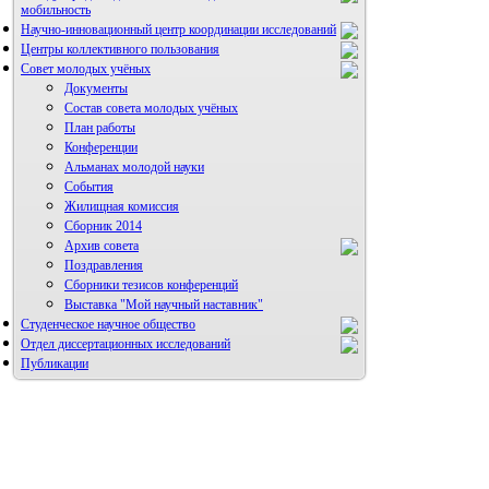
мобильность
Научно-инновационный центр координации исследований
Центры коллективного пользования
НИИ микрохирургии и клинической анатомии
Совет молодых учёных
Документы
Состав совета молодых учёных
План работы
Конференции
Альманах молодой науки
События
Жилищная комиссия
Сборник 2014
Архив совета
Поздравления
Сборники тезисов конференций
Выставка "Мой научный наставник"
Студенческое научное общество
Отдел диссертационных исследований
Публикации