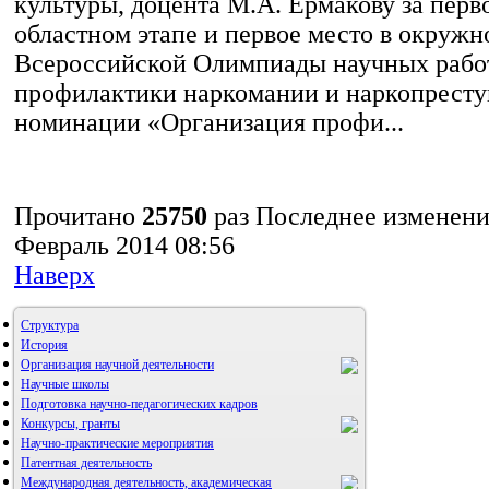
культуры, доцента М.А. Ермакову за перв
областном этапе и первое место в окружн
Всероссийской Олимпиады научных работ
профилактики наркомании и наркопресту
номинации «Организация профи...
Прочитано
25750
раз
Последнее изменени
Февраль 2014 08:56
Наверх
Структура
История
Организация научной деятельности
Научные школы
Подготовка научно-педагогических кадров
Конкурсы, гранты
Научно-практические мероприятия
Патентная деятельность
Международная деятельность, академическая