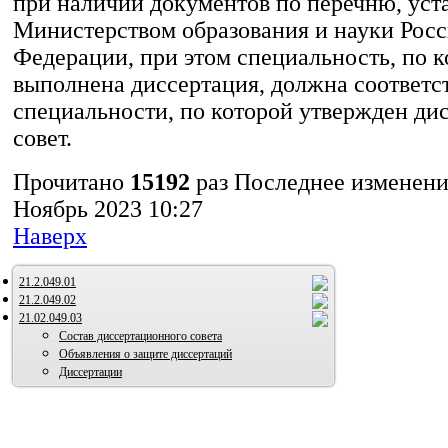
при наличии документов по перечню, ус
диссертационный совет
Министерством образования и науки Рос
Список публикаций
Федерации, при этом специальность, по 
Стенограмма-образец
выполнена диссертация, должна соответс
Форма заключения диссовета_Прилож
специальности, по которой утвержден д
Форма заключения организации
совет.
Ходатайство
Прочитано
15192
раз
Последнее изменение
Ноябрь 2023 10:27
Наверх
21.2.049.01
21.2.049.02
21.02.049.03
Состав диссертационного совета
Объявления о защите диссертаций
Диссертации