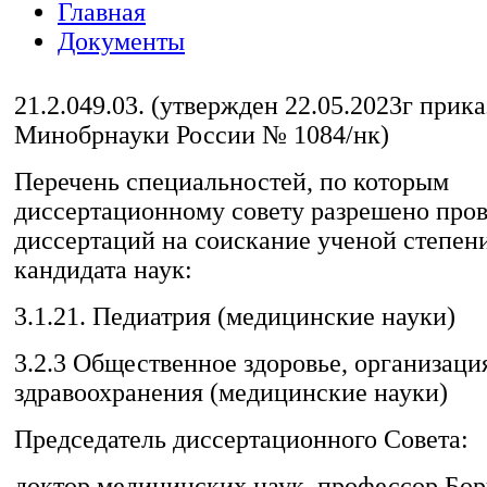
Главная
Документы
21.2.049.03. (утвержден 22.05.2023г прик
Титульный лист автореферата
Минобрнауки России № 1084/нк)
Список научных трудов по диссертаци
Перечень специальностей, по которым
Приказ о составе комиссии по провер
диссертационному совету разрешено пров
первичной документации
диссертаций на соискание ученой степени
Акт внедрения
кандидата наук:
Акт проверки достоверности первичн
документации
3.1.21. Педиатрия (медицинские науки)
Заключение диссертационного совета
диссертации
3.2.3 Общественное здоровье, организаци
Заключение членов комиссии диссове
здравоохранения (медицинские науки)
Заявление на размещение диссертации
Председатель диссертационного Совета:
Заявление принятие диссертации к р
защите
доктор медицинских наук, профессор Бо