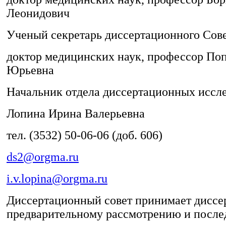
Личное согласие официального оппон
Леонидович
Отзыв ведущей организации
Ученый секретарь диссертационного Сове
Отзыв на автореферат
Отзыв научного руководителя
доктор медицинских наук, профессор По
Отзыв официального оппонента
Юрьевна
Оформление титульного листа авторе
Оформление титульного листа диссер
Начальник отдела диссертационных иссл
Оформление титульного листа научно
Лопина Ирина Валерьевна
Приказ Минобрнауки России от 24_02
утверждении
тел. (3532) 50-06-06 (доб. 606)
Сведения о ведущей организации
ds2@orgma.ru
Сведения о дополнительных членах д
Сведения о научном руководителе (ко
i.v.lopina@orgma.ru
Сведения об официальном оппоненте
Диссертационный совет принимает диссе
Согласие ведущей организации
предварительному рассмотрению и посл
Список документов,представляемых с