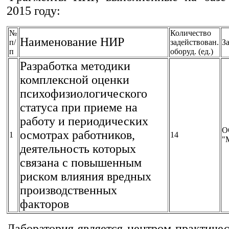
2015 году:
№
Количество
Наименование НИР
п/
задействован.
З
п
оборуд. (ед.)
Разработка методики
комплексной оценки
психофизиологического
статуса при приеме на
работу и периодических
О
осмотрах работников,
1
14
"
деятельность которых
связана с повышенным
риском влияния вредных
производственных
факторов
Лаборатория является центром практиче