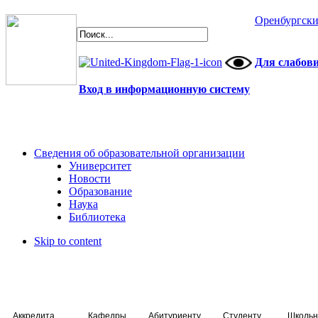
Оренбургски
Для слабов
Вход в информационную систему
Сведения об образовательной организации
Университет
Новости
Образование
Наука
Библиотека
Skip to content
Аккредитация специалистов
Кафедры
Абитуриенту
Студенту
Школьн