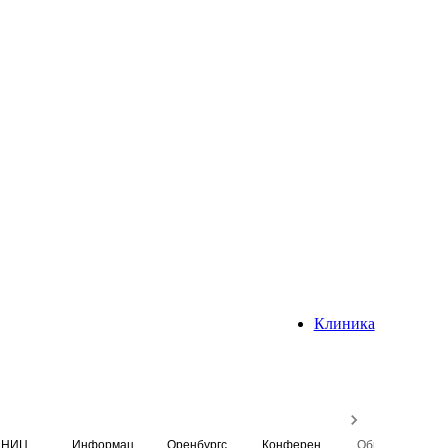
Клиника
НИЦ
Информационная система
Оренбургский медицинский вестник
Конференция
Образовательный центр истории Университета