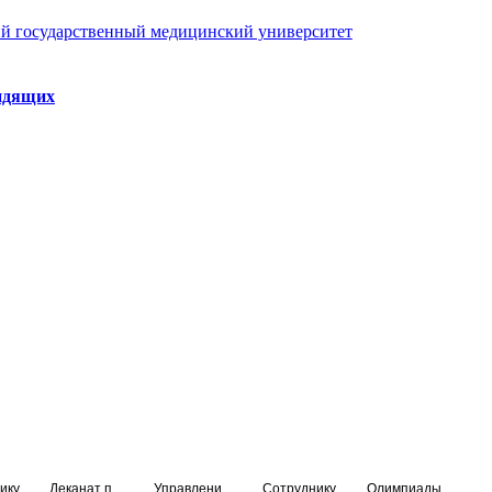
й государственный медицинский университет
идящих
ику
Деканат подготовки кадров высшей квалификации
Управление по НМО и региональному развитию здравоохранения
Сотруднику
Олимпиады