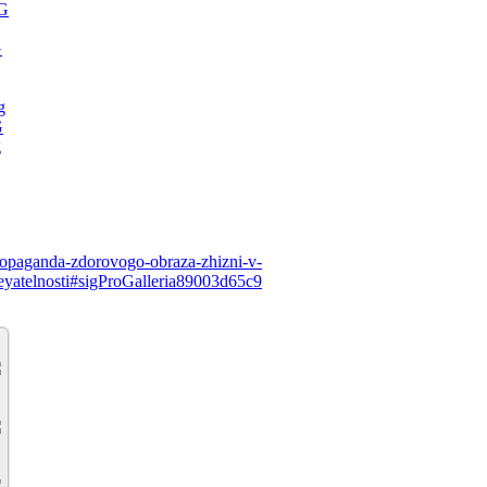
ropaganda-zdorovogo-obraza-zhizni-v-
deyatelnosti#sigProGalleria89003d65c9