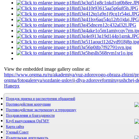
View the embedded image gallery online at:
https://www.orgma.ru/ru/akademiya/vuz-zdorovogo-obraza-zhizni/p
orgma/fotogalereya/sozdanie-uslovij-dlya-zdoroveformiruyushchej-
Наверх
Порядок приема и рассмотрения обращений
Противодействие коррупции
Противодействие экстремизму и терроризму
Поздравления и благодарности
Клуб выпускников ОрГМУ
Карта сайта
Ученый Совет
Издательская деятельность