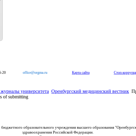
6-20
office@orgma.ru
Карта сайта
Стоп-коррупц
 журналы университета
Оренбургский медицинский вестник
Пр
 of submitting
о бюджетного образовательного учреждения высшего образования "Оренбургс
здравоохранения Российской Федерации.