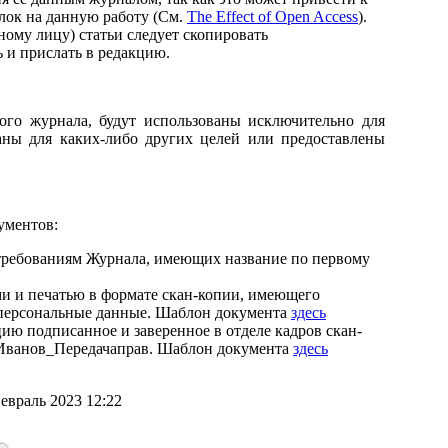
лок на данную работу (См.
The Effect of Open Access
).
ому лицу) статьи следует скопировать
ь и прислать в редакцию.
ого журнала, будут использованы исключительно для
аны для каких-либо других целей или предоставлены
ументов:
 требованиям Журнала, имеющих название по первому
ми и печатью в формате скан-копии, имеющего
 персональные данные. Шаблон документа
здесь
цию подписанное и заверенное в отделе кадров скан-
 Иванов_Передачаправ. Шаблон документа
здесь
евраль 2023 12:22