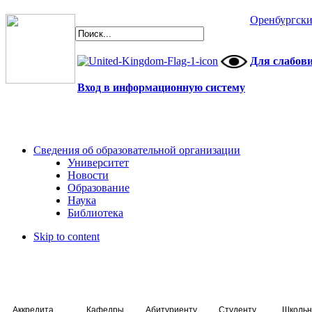
Оренбургски
Для слабов
Вход в информационную систему
Сведения об образовательной организации
Университет
Новости
Образование
Наука
Библиотека
Skip to content
Аккредитация специалистов
Кафедры
Абитуриенту
Студенту
Школьн