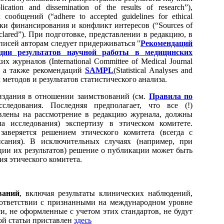
cation and dissemination of the results of research”),
общений (“adhere to accepted guidelines for ethical
ики финансирования и конфликт интересов (“Sources of
 be declared”). При подготовке, представлении в редакцию, в
исей авторам следует придерживаться "
Рекомендаций
ции результатов научной работы в медицинских
журналов (International Committee of Medical Journal
, а также рекомендаций
SAMPL
(Statistical Analyses and
х методов и результатов статистического анализа.
издания в отношении заимствований (см.
Правила по
следования. Последняя предполагает, что все (!)
авлены на рассмотрение в редакцию журнала, должны
а исследования) экспертизу в этическом комитете.
заверяется решением этического комитета (всегда с
сания). В исключительных случаях (например, при
ии их результатов) решение о публикации может быть
я этического комитета.
ваний
, включая результаты клинических наблюдений,
оответствии с признанными на международном уровне
, не оформленные с учетом этих стандартов, не будут
ой статьи приставлен
здесь