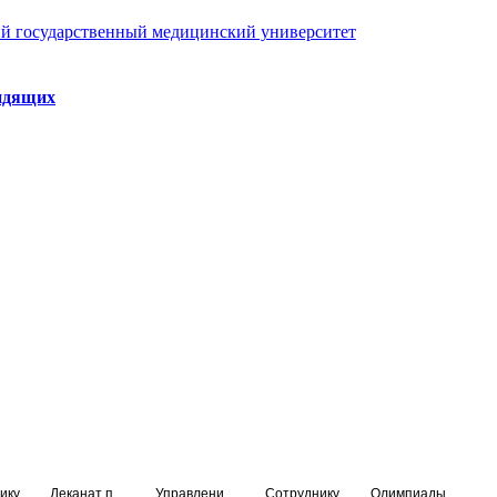
й государственный медицинский университет
идящих
ику
Деканат подготовки кадров высшей квалификации
Управление по НМО и региональному развитию здравоохранения
Сотруднику
Олимпиады