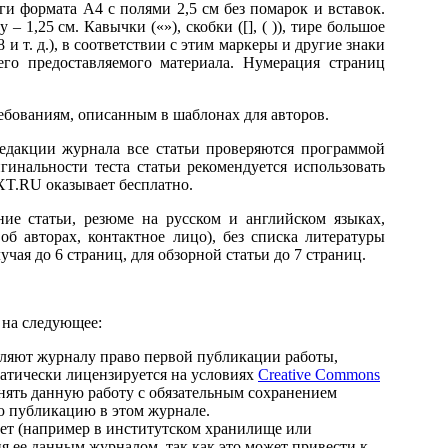
ги формата А4 с полями 2,5 см без помарок и вставок.
1,25 см. Кавычки («»), скобки ([], ( )), тире большое
 и т. д.), в соответствии с этим маркеры и другие знаки
о предоставляемого материала. Нумерация страниц
ебованиям, описанным в шаблонах для авторов.
редакции журнала все статьи проверяются программой
инальности теста статьи рекомендуется использовать
XT.RU оказывает бесплатно.
ие статьи, резюме на русском и английском языках,
об авторах, контактное лицо), без списка литературы
чая до 6 страниц, для обзорной статьи до 7 страниц.
 на следующее:
вляют журналу право первой публикации работы,
матически лицензируется на условиях
Creative Commons
анять данную работу с обязательным сохранением
ю публикацию в этом журнале.
нет (например в институтском хранилище или
ия ее данным журналом, так как это может привести к