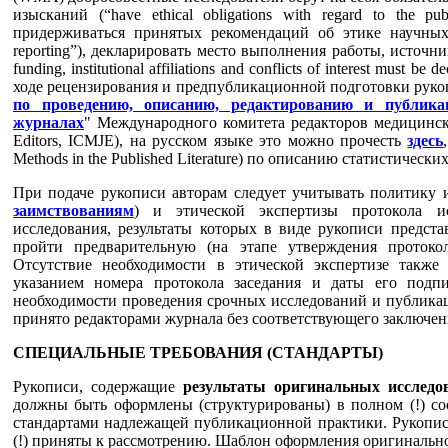
изысканий (“have ethical obligations with regard to the publi
придерживаться принятых рекомендаций об этике научных со
reporting”), декларировать место выполнения работы, источн
funding, institutional affiliations and conflicts of interest must
ходе рецензирования и предпубликационной подготовки рукоп
по проведению, описанию, редактированию и публика
журналах
" Международного комитета редакторов медицинских 
Editors, ICMJE), на русском языке это можно прочесть
здесь
Methods in the Published Literature) по описанию статистически
При подаче рукописи авторам следует учитывать политику 
заимствованиям
) и этической экспертизы протокола ис
исследования, результаты которых в виде рукописи предст
пройти предварительную (на этапе утверждения протокол
Отсутствие необходимости в этической экспертизе также 
указанием номера протокола заседания и даты его подпи
необходимости проведения срочных исследований и публикац
принято редакторами журнала без соответствующего заключени
СПЕЦИАЛЬНЫЕ ТРЕБОВАНИЯ (СТАНДАРТЫ)
Рукописи, содержащие
результаты оригинальных исследо
должны быть оформлены (структурированы) в полном (!) с
стандартами надлежащей публикационной практики. Рукописи
(!) приняты к рассмотрению. Шаблон оформления оригинальн