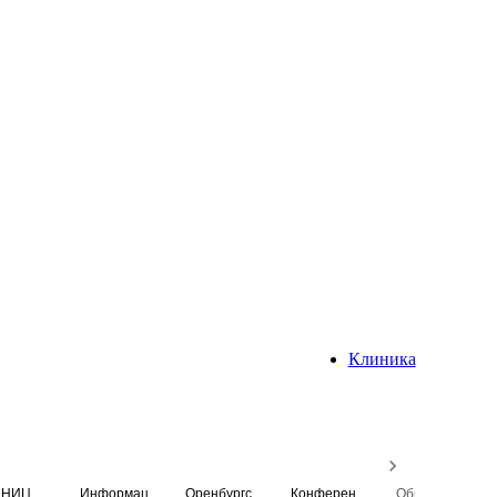
Клиника
НИЦ
Информационная система
Оренбургский медицинский вестник
Конференция
Образовательный центр истории Университета