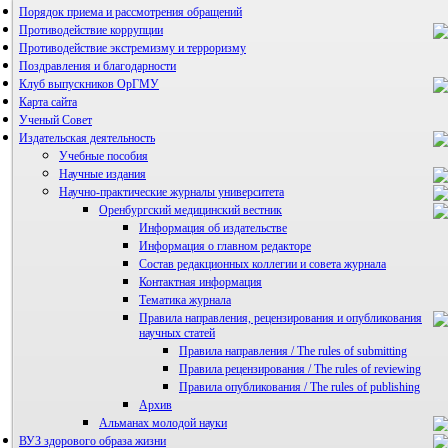
Порядок приема и рассмотрения обращений
Противодействие коррупции
Противодействие экстремизму и терроризму
Поздравления и благодарности
Клуб выпускников ОрГМУ
Карта сайта
Ученый Совет
Издательская деятельность
Учебные пособия
Научные издания
Научно-практические журналы университета
Оренбургский медицинский вестник
Информация об издательстве
Информация о главном редакторе
Состав редакционных коллегии и совета журнала
Контактная информация
Тематика журнала
Правила направления, рецензирования и опубликования
научных статей
Правила направления / The rules of submitting
Правила рецензирования / The rules of reviewing
Правила опубликования / The rules of publishing
Архив
Альманах молодой науки
ВУЗ здорового образа жизни
Редакция журнала