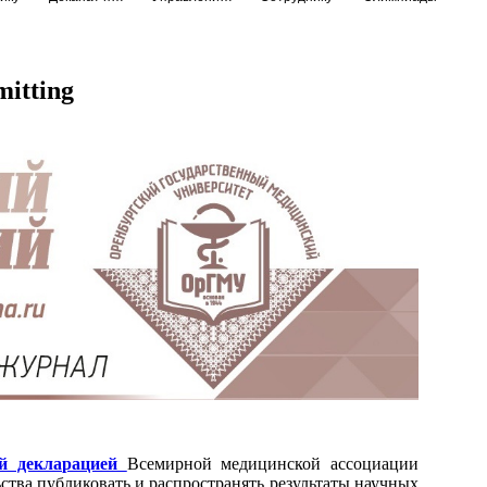
mitting
ой декларацией
Всемирной медицинской ассоциации
ства публиковать и распространять результаты научных