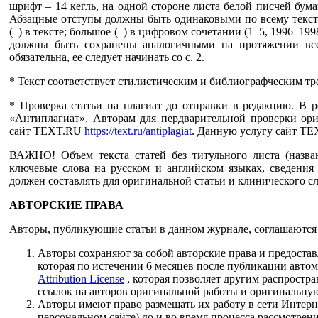
шрифт – 14 кегль, на одной стороне листа белой писчей бума
Абзацные отступы должны быть одинаковыми по всему тексту – 
(–) в тексте; большое (–) в цифровом сочетании (1–5, 1996–1998
должны быть сохранены аналогичными на протяжении всег
обязательна, ее следует начинать со с. 2.
* Текст соответствует стилистическим и библиографческим тр
* Проверка статьи на плагиат до отправки в редакцию. В 
«Антиплагиат». Авторам для пердварительной проверки ориг
сайт TEXT.RU
https://text.ru/antiplagiat
. Данную услугу сайт TE
ВАЖНО! Объем текста статей без титульного листа (назван
ключевые слова на русском и английском языках, сведения 
должен составлять для оригинальной статьи и клинического слу
АВТОРСКИЕ ПРАВА
Авторы, публикующие статьи в данном журнале, соглашаются
Авторы сохраняют за собой авторские права и предоста
которая по истечении 6 месяцев после публикации авто
Attribution License
, которая позволяет другим распростр
ссылок на авторов оригинальной работы и оригинальну
Авторы имеют право размещать их работу в сети Интер
персональном сайте) до и во время процесса рассмотрен