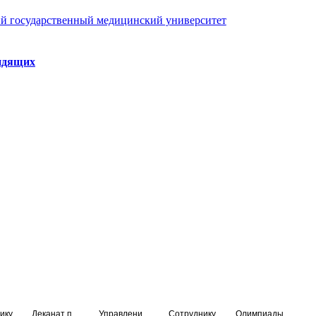
й государственный медицинский университет
идящих
ику
Деканат подготовки кадров высшей квалификации
Управление по НМО и региональному развитию здравоохранения
Сотруднику
Олимпиады