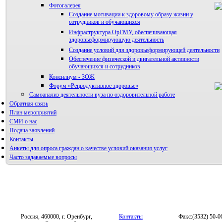
Фотогалерея
Правила направления, рецензирования и опубликования
Создание мотивации к здоровому образу жизни у
научных статей
сотрудников и обучающихся
Архив
Инфраструктура ОрГМУ, обеспечивающая
здоровьеформирующую деятельность
Создание условий для здоровьеформирующей деятельности
Обеспечение физической и двигательной активности
обучающихся и сотрудников
Консилиум - ЗОЖ
Форум «Репродуктивное здоровье»
Самоанализ деятельности вуза по оздоровительной работе
Обратная связь
План мероприятий
СМИ о нас
Подача заявлений
Контакты
Анкеты для опроса граждан о качестве условий оказания услуг
Часто задаваемые вопросы
Россия, 460000, г. Оренбург,
Контакты
Факс:(3532) 50-0