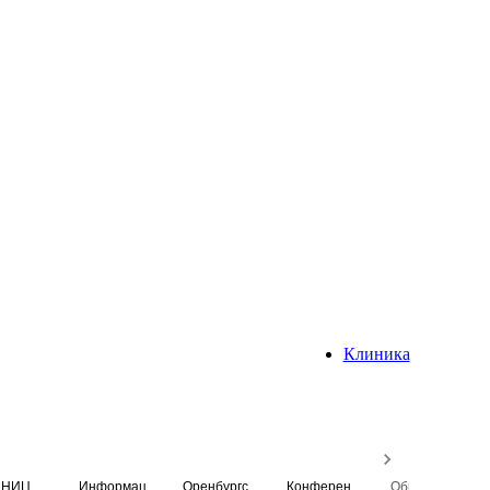
Клиника
НИЦ
Информационная система
Оренбургский медицинский вестник
Конференция
Образовательный центр истории Университета