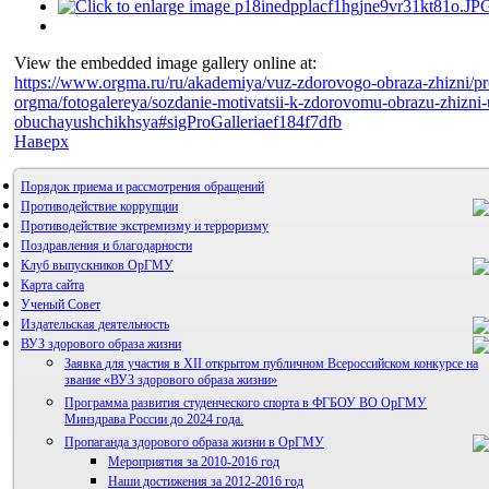
View the embedded image gallery online at:
https://www.orgma.ru/ru/akademiya/vuz-zdorovogo-obraza-zhizni/p
orgma/fotogalereya/sozdanie-motivatsii-k-zdorovomu-obrazu-zhizni-
obuchayushchikhsya#sigProGalleriaef184f7dfb
Наверх
Порядок приема и рассмотрения обращений
Противодействие коррупции
Противодействие экстремизму и терроризму
Поздравления и благодарности
Клуб выпускников ОрГМУ
Карта сайта
Ученый Совет
Издательская деятельность
ВУЗ здорового образа жизни
Заявка для участия в XII открытом публичном Всероссийском конкурсе на
звание «ВУЗ здорового образа жизни»
Программа развития студенческого спорта в ФГБОУ ВО ОрГМУ
Минздрава России до 2024 года.
Альманах молодой науки
Пропаганда здорового образа жизни в ОрГМУ
Редакция журнала
Мероприятия за 2010-2016 год
Наши достижения за 2012-2016 год