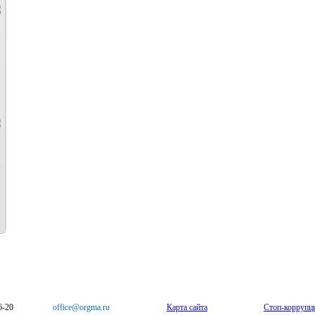
6-20
office@orgma.ru
Карта сайта
Стоп-коррупц