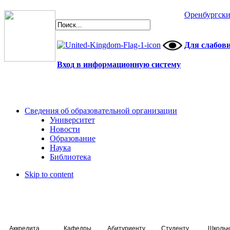
Оренбургски
Для слабов
Вход в информационную систему
Сведения об образовательной организации
Университет
Новости
Образование
Наука
Библиотека
Skip to content
Аккредитация специалистов
Кафедры
Абитуриенту
Студенту
Школьн