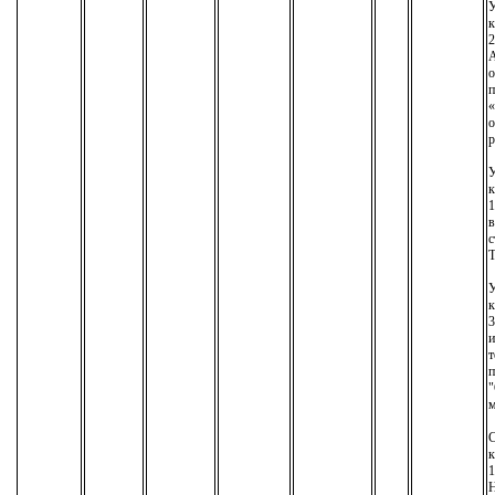
У
к
2
А
о
п
«
о
р
У
к
1
в
с
Т
У
к
3
т
п
"
м
С