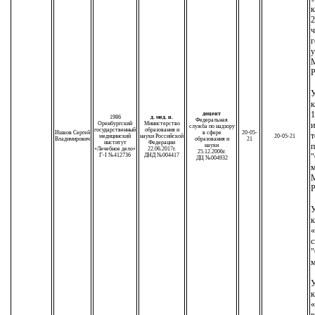
к
2
ч
г
у
М
Р
У
к
1
доцент
1986
д. мед. н.
Федеральная
Оренбургский
Министерство
служба по надзору
государственный
образования и
Ишков Сергей
в сфере
20-05-
т
медицинский
науки Российской
20-05-21
Владимирович
образования и
21
институт
Федерации
п
науки
«Лечебное дело»
22.06.2017г.
25.12.2006г.
Г-I №412736
ДНД №004417
"
ДЦ №004932
м
М
Р
У
к
«
с
"
м
У
к
«
в