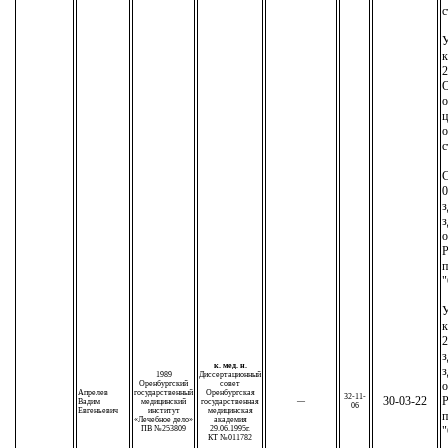
с
У
к
2
О
о
ц
о
с
С
0
з
з
о
Р
п
"
У
к
2
з
к. мед. н.
з
1989
Диссертационный
Оренбургский
совет
о
Апрелев
государственный
Оренбургская
32-11-
30-03-22
Р
Вадим
медицинский
государственная
—
06
Евгеньевич
институт
медицинская
п
«Лечебное дело»
академия
ПВ №253809
29.06.1995г.
"
КТ №011782