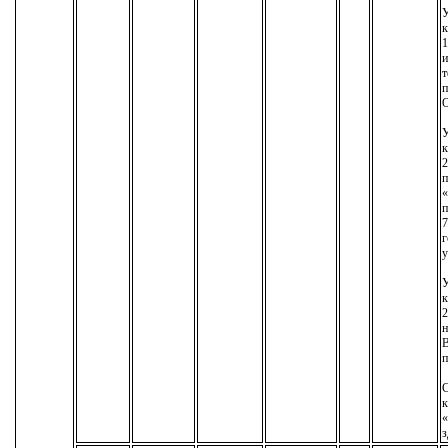
У
к
1
т
п
У
к
2
п
«
п
7
г
у
У
к
2
н
В
п
С
к
«
з