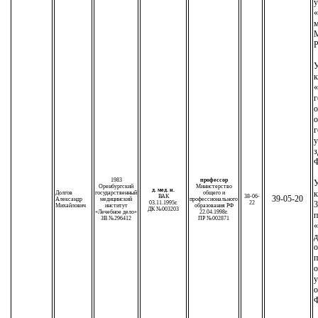
у
«
м
М
Р
У
к
«
г
о
о
г
у
з
Ф
1983
профессор
У
Оренбургский
Министерство
д. мед. н.
к
Долгов
государственный
общего и
ВАК
38-06-
39-05-20
Александр
медицинский
профессионального
03.11.1995г.
22
3
Михайлович
институт
образования РФ
ДК №003203
«Лечебное дело»
22.04.1998г.
п
ЗВ №296412
ПР №002871
«
д
о
п
о
у
о