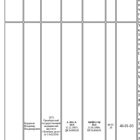
п
ч
г
у
У
к
1
т
п
С
0
М
У
к
1
Р
У
1975
к
Оренбургский
д. мед. н.
профессор
3
Бурдаков
государственный
ВАК
ВАК
48-01-
46-01-03
Владимир
медицинский
31.12.1997г.
21.04.1999г.
26
п
Владимирович
институт
ДК №009528
ПР №004919
«Лечебное дело»
«
A-I №622034
д