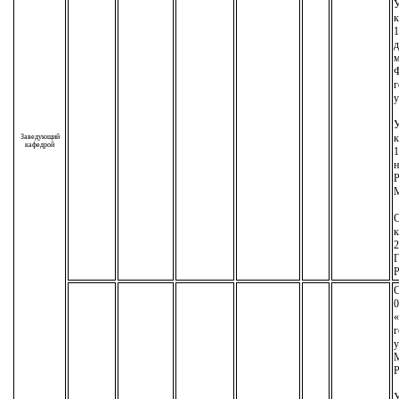
У
к
1
д
м
г
у
У
к
Заведующий
кафедрой
1
н
М
С
к
2
Р
С
0
«
г
у
М
Р
У