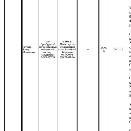
У
к
0
Р
С
к
1986
к. мед. н.
2
Оренбургский
Министерство
с
Якубова
государственный
образования и
40-07-
Тамара
медицинский
науки Российской
—
28-11-11
06
м
Михайловна
институт
Федерации
«Педиатрия»
05.10.2007г.
о
МВ №575376
ДКН №038480
п
О
м
С
к
2
н
У
к
п
С