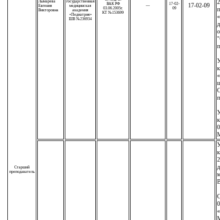
2
Лымарева
государственная
ВАК РФ
17-02-
17-02-09
Евгения
медицинская
—
03.06.2005г.
09
п
Викторовна
академия
КТ №153699
«Педиатрия»
«
ШВ №236934
д
о
"
п
У
к
«
ш
О
п
У
к
0
М
У
к
2
д
Старший
преподаватель
м
С
0
М