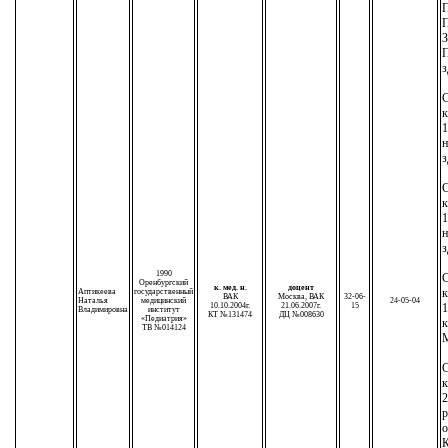
П
з
С
1
н
з
С
1
н
з
1990
С
Оренбургский
к. мед. н.
доцент
Аптикеева
государственный
ВАК
Москва, ВАК
32-06-
Наталья
медицинский
24-05-04
10.10.2004г.
21.06.2007г.
15
1
Владимировна
институт
КТ №131474
ДЦ №008630
«Педиатрия»
к
ТВ №014124
М
С
к
2
р
о
К