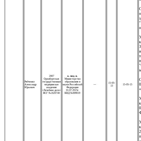
С
о
з
"
о
У
к
3
т
п
"
м
2007
к. мед. н.
Оренбургская
Министерство
С
Рябченко
государственная
образования и
15-05-
0
Александр
медицинская
науки Российской
—
15-05-15
15
Юрьевич
академия
Федерации
«Лечебное дело»
01.07.2015г.
ВСГ №1620740
КНД №009019
У
к
0
У
к
2
п
«