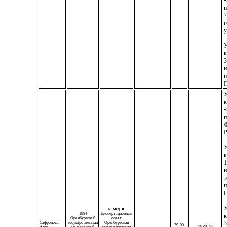
п
7
г
у
У
к
3
н
п
П
У
к
«
п
Р
У
к
1
т
п
У
к. мед. н.
1984
Диссертационный
к
Оренбургский
совет
3
Сафронова
государственный
Оренбургская
39-00-