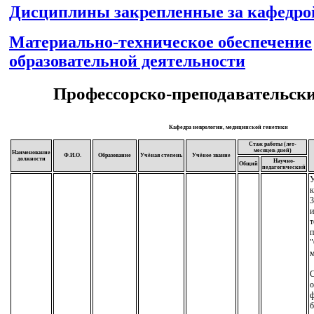
Дисциплины закрепленные за кафедро
Материально-техническое обеспечение
образовательной деятельности
Профессорско-преподавательски
Кафедра неврологии, медицинской генетики
Стаж работы (лет-
месяцев-дней)
Наименование
Ф.И.О.
Образование
Учёная степень
Учёное звание
должности
Научно-
Общий
педагогический
У
к
3
т
п
"
м
С
о
ф
б