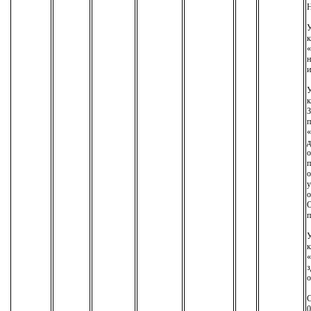
У
к
«
н
и
У
к
3
п
«
д
о
п
о
у
о
О
п
У
к
«
з
о
С
0