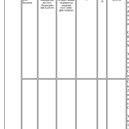
Алла
медицинский
государственная
—
28-05-24
30
п
Ивановна
институт
медицинская
«Педиатрия»
академия
«
МВ №205705
03.07.2009г.
д
ДКН №089442
о
«
п
С
0
М
У
к
п
О
п
С
к
2
п
п
с
У
к
1