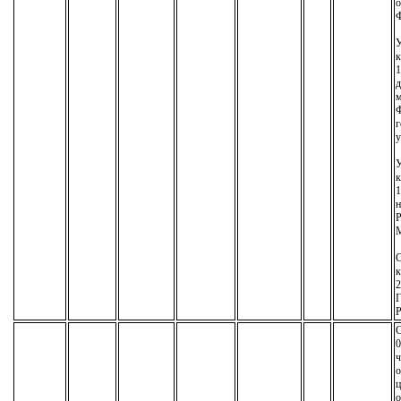
о
У
к
1
д
м
г
у
У
к
1
н
М
С
к
2
Р
С
0
ч
о
ц
о