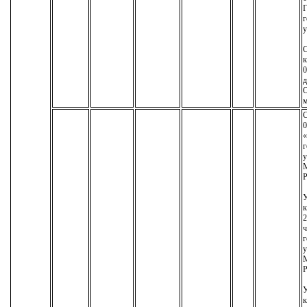
г
у
С
к
0
д
О
м
С
0
«
г
у
М
Р
У
к
2
ч
г
у
М
Р
У
к