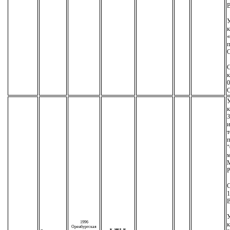
У
к
п
С
к
0
У
к
3
т
п
"
м
М
Р
С
1
У
1996
к
Оренбургская
к. мед. н.