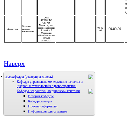
к
0
2021
ФГБОУ ВО
ОрГМУ
Министерства
Мельник
здравоохранения
00-00-
00-00-00
Ассистент
Андрей
—
—
Российской
00
Витальевич
Федерации
«Лечебное дело»
105631
№0442127
Наверх
Все кафедры
Кафедра управления, менеджмента качества и
цифровых технологий в здравоохранении
Кафедра неврологии, медицинской генетики
История кафедры
Кафедра сегодня
Прочая информация
Информация для студентов