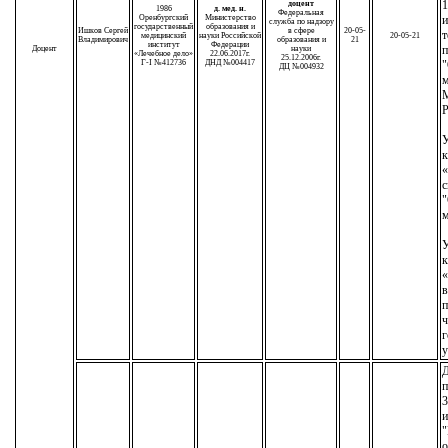
1
доцент
1986
д. мед. н.
Федеральная
Оренбургский
Министерство
служба по надзору
государственный
образования и
Ишков Сергей
в сфере
20-05-
т
медицинский
науки Российской
20-05-21
Владимирович
образования и
21
институт
Федерации
п
Доцент
науки
«Лечебное дело»
22.06.2017г.
25.12.2006г.
Г-I №412736
ДНД №004417
"
ДЦ №004932
м
М
Р
У
к
«
с
"
м
У
к
«
в
п
ч
г
у
Д
п
3
и
"
о