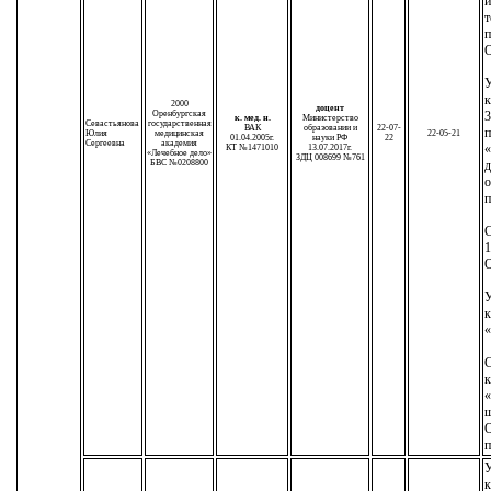
т
п
У
к
2000
доцент
Оренбургская
3
к. мед. н.
Министерство
Севастьянова
государственная
ВАК
образовании и
22-07-
п
Юлия
медицинская
22-05-21
01.04.2005г.
науки РФ
22
Сергеевна
академия
«
КТ №1471010
13.07.2017г.
«Лечебное дело»
ЗДЦ 008699 №761
БВС №0208800
д
о
п
С
1
У
к
«
С
к
«
ш
О
п
У
к