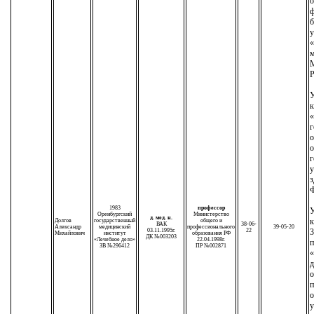
о
ф
б
у
«
м
М
Р
У
к
«
г
о
о
г
у
з
Ф
1983
профессор
У
Оренбургский
Министерство
д. мед. н.
к
Долгов
государственный
общего и
ВАК
38-06-
Александр
медицинский
профессионального
39-05-20
03.11.1995г.
22
3
Михайлович
институт
образования РФ
ДК №003203
«Лечебное дело»
22.04.1998г.
п
ЗВ №296412
ПР №002871
«
д
о
п
о
у