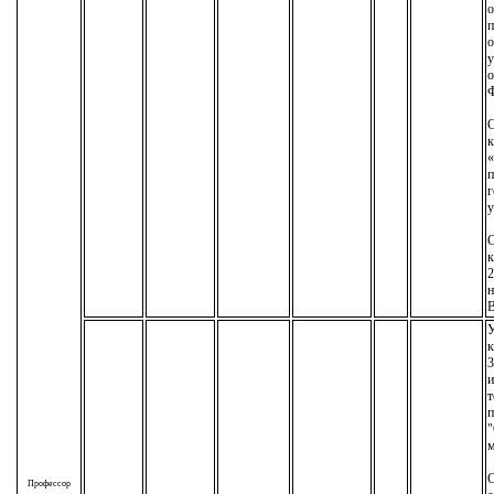
о
п
о
у
о
С
к
п
г
у
С
к
2
н
У
к
3
т
п
"
м
С
Профессор