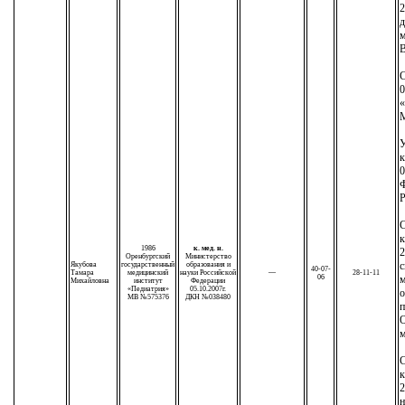
2
д
м
С
0
М
У
к
0
Р
С
к
1986
к. мед. н.
2
Оренбургский
Министерство
с
Якубова
государственный
образования и
40-07-
Тамара
медицинский
науки Российской
—
28-11-11
06
м
Михайловна
институт
Федерации
«Педиатрия»
05.10.2007г.
о
МВ №575376
ДКН №038480
п
О
м
С
к
2
н