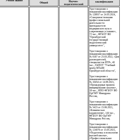
Учёное звание
Научно-
квалификации
Общий
педагогический
Удостоверение о
повышении квалификации
№ 128937 от 24.05.2024,
«Совершенствование
профессиональной
деятельности
преподавателя
медицинского вуза в
современных условиях»,
72 час., ФГБОУ ВО
"Оренбургский
государственный
педагогический
университет",
Удостоверение о
повышении квалификации
№ 0187 от 25.03.2022, «Для
руководителей,
специалистов ИТР», 40
час., ГАПОУ "Учебный
центр МТиЗН
Оренбургской области",
Удостоверение о
повышении квалификации
№ 10454 от 14.09.2021,
«Процедурные правила
инициирования закупок»,
18 час., ИПО ФГБОУ ВО
ОрГМУ Минздрава
России,
Удостоверение о
повышении квалификации
№ 5423 от 15.06.2021,
«Клиническая
кардиология», 144 час.,
ФГБОУ ВО ОрГМУ
Минздрава России,
Удостоверение о
повышении квалификации
№ 124076 от 15.05.2021,
«Педагогика и психология
высшей школы»,
«Профессиональная