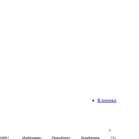
Клиника
НИЦ
Информационная система
Оренбургский медицинский вестник
Конференция
Образовательный центр истории Университета