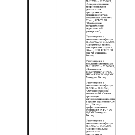
№ 127589 от 12.05.2023,
«Совершенствование
профессиональной
деятельности
преподавателя
медицинского вуза в
современных условиях»,
72 час., ФГБОУ ВО
"Оренбургский
государственный
педагогический
университет",
Удостоверение о
повышении квалификации
№ 3556/2022 от 01.12.2022,
«Процедурные правила
инициирования закупок»,
18 час., ИПО ФГБОУ ВО
ОрГМУ Минздрава
России,
Удостоверение о
повышении квалификации
№ 1127/2022 от 02.06.2022,
«Клиническая
ревматология», 144 час.,
ИПО ФГБОУ ВО ОрГМУ
Минздрава России,
Удостоверение о
повышении квалификации
№ 9240 от 31.05.2021,
«Антикоррупционная
политика в РФ. Основы
организации
антикоррупционной работы
в органах образования», 36
час., Институт
профессионального
образования ФГБОУ ВО
ОрГМУ Минздрава
России,
Удостоверение о
повышении квалификации
№ 120322 от 15.05.2020,
«Профессиональная
деятельность
преподавателя