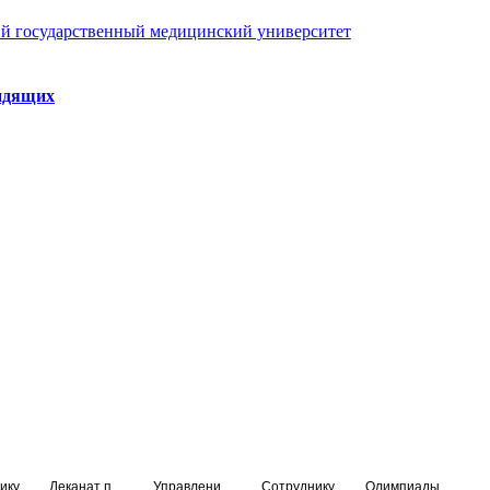
й государственный медицинский университет
идящих
ику
Деканат подготовки кадров высшей квалификации
Управление по НМО и региональному развитию здравоохранения
Сотруднику
Олимпиады