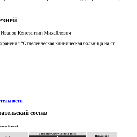
езней
к Иванов Константин Михайлович
хранения “Отделенческая клиническая больница на ст.
ятельности
ательский состав
ренних болезней
Стаж работы (лет-месяцев-дней)
Повышение