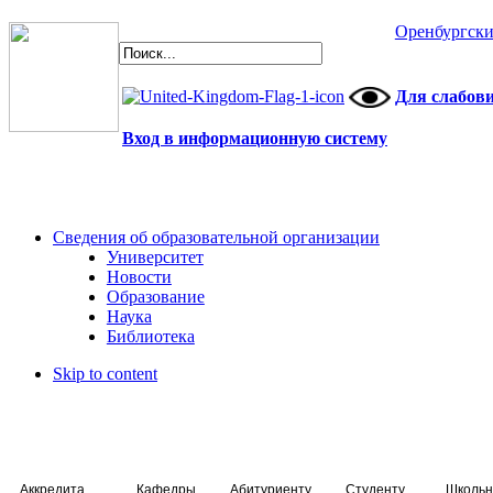
Оренбургски
Для слабов
Вход в информационную систему
Сведения об образовательной организации
Университет
Новости
Образование
Наука
Библиотека
Skip to content
Аккредитация специалистов
Кафедры
Абитуриенту
Студенту
Школьн