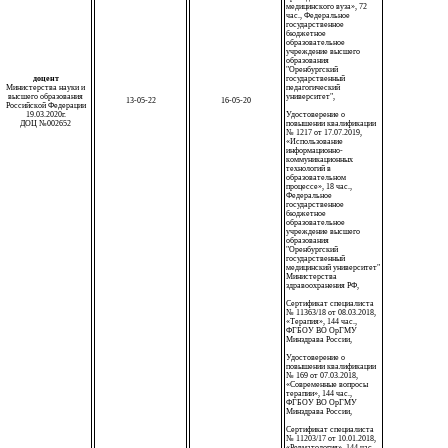
медицинского вуза», 72
час., Федеральное
государственное
бюджетное
образовательное
учреждение высшего
образования
"Оренбургский
доцент
государственный
Министерства науки и
педагогический
высшего образования
университет",
13-05-22
16-05-20
Российской Федерации
19.03.2020г.
Удостоверение о
ДОЦ №002652
повышении квалификации
№ 1217 от 17.07.2019,
«Использование
информационно-
коммуникационных
технологий в
образовательном
процессе», 18 час.,
Федеральное
государственное
бюджетное
образовательное
учреждение высшего
образования
"Оренбургский
государственный
медицинский университет"
Министерства
здравоохранения РФ,
Сертификат специалиста
№ 11363/18 от 08.03.2018,
«Терапия», 144 час.,
ФГБОУ ВО ОрГМУ
Минздрава России,
Удостоверение о
повышении квалификации
№ 169 от 07.03.2018,
«Современные вопросы
терапии», 144 час.,
ФГБОУ ВО ОрГМУ
Минздрава России,
Сертификат специалиста
№ 11203/17 от 10.01.2018,
«Ревматология», 144 час.,