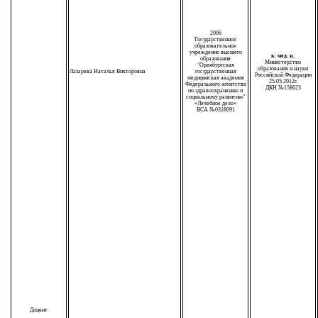
2006
Государственное
образовательное
учреждение высшего
к. мед. н.
образования
Министерство
"Оренбургская
образования и науки
Лазарева Наталья Викторовна
государственная
Российской Федерации
медицинская академия
25.05.2012г.
Федерального агентства
ДКН №158623
по здравоохранению и
социальному развитию"
«Лечебное дело»
ВСА №0318091
Доцент