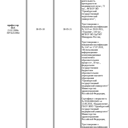
деятельность
преподавателя
медицинского вуза», 72
час., ФГБОУ ВО
"Оренбургский
государственный
педагогический
университет",
Удостоверение о
профессор
повышении квалификации
ВАК
38-05-18
38-05-21
№ 5115 от 29.03.2021,
15.02.2006г.
«Терапия», 144 час.,
ПР №013964
ФГБОУ ВО ОрГМУ
Минздрава России,
Удостоверение о
повышении квалификации
№ 1147 от 17.07.2019,
«Использование
информационно-
коммуникационных
технологий в
образовательном
процессе», 18 час.,
федеральное
государственное
бюджетное
образовательное
учреждение высшего
образования
"Оренбургский
государственный
медицинский университет"
Министерства
здравоохранения
Российской Федерации,
Сертификат специалиста
№ 0556180616401 от
13.06.2016, «Кардиология»,
ГБОУ ВПО "Оренбургский
государственный
медицинский университет"
Министерства
здравоохранения
Российской Федерации,
Удостоверение о
повышении квалификации