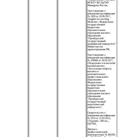
ФГБОУ ВО ОрГМУ
Минздрава России,
Удостоверение о
повышении квалификации
№ 1650 от 30.06.2017,
«English for teaching
Medicine», Федеральное
государственное
бюджетное
образовательное
учреждение высшего
образования
"Оренбургский
государственный
медицинский университет"
Министерства
здравоохранения РФ,
Удостоверение о
повышении квалификации
№ 109686 от 28.04.2017,
«Педагогика и психология
высшей школы»,
«Актуальные вопросы
высшего и
дополнительного
профессионального
образования»,
Федеральное
государственное
бюджетное
образовательное
учреждение высшего
образования
"Оренбургский
государственный
педагогический
университет",
Свидетельство о
повышении квалификации
№ 2013 от 15.03.2013,
«Терапия», 288 час.,
ОрГМА,
Диплом о
профессиональной
переподготовке № 884392