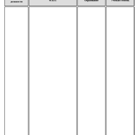
Ф.И.О.
Образование
Учёная степень
должности