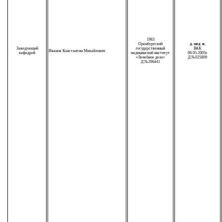
1983
Оренбургский
д. мед. н.
Заведующий
государственный
ВАК
Иванов Константин Михайлович
кафедрой
медицинский институт
06.05.2005г.
«Лечебное дело»
Д №025809
Д №296441