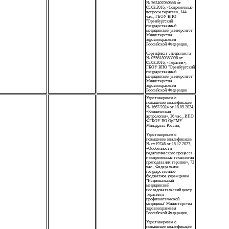
№ 562402050556 от
05.03.2016, «Современные
вопросы терапии», 144
час., ГБОУ ВПО
"Оренбургский
государственный
медицинский университет"
Министерства
здравоохранения
Российской Федерации,
Сертификат специалиста
№ 0556180353996 от
05.03.2016, «Терапия»,
ГБОУ ВПО "Оренбургский
государственный
медицинский университет"
Министерства
здравоохранения
Российской Федерации
Удостоверение о
повышении квалификации
№ 1667/2024 от 18.05.2024,
«Клиническая
артрология», 36 час., ИПО
ФГБОУ ВО ОрГМУ
Минздрава России,
Удостоверение о
повышении квалификации
№ пт19746 от 15.12.2023,
«Особенности
педагогического процесса
и современные технологии
преподавания терапии», 72
час., Федеральное
государственное
бюджетное учреждение
"Национальный
медицинский
исследовательский центр
терапии и
профилактической
медицины" Министерства
здравоохранения
Российской Федерации,
Удостоверение о
повышении квалификации