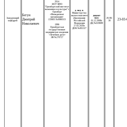
2014
НОУ ВПО
"Оренбургский институт
экономики и культуры" г.
д. мед. н.
Оренбург
Министерство
Бегун
«Менеджмент
науки и высшего
доцент
организации»
Заведующий
образования
ВАК
26-06-
Дмитрий
23-03-
135605 №0080315
кафедрой
Российской
01.12.2008г.
30
Николаевич
Федерации
ДЦ №019699
1996
27.02.2020г.
Оренбургская
ДОК №001327
государственная
медицинская академия
«Лечебное дело»
ЭВ №270727