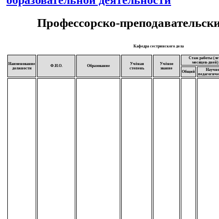
Профессорско-преподавательски
Кафедра сестринского дела
Стаж работы (ле
месяцев-дней)
Наименование
Учёная
Учёное
Ф.И.О.
Образование
должности
степень
звание
Научно
Общий
педагогич