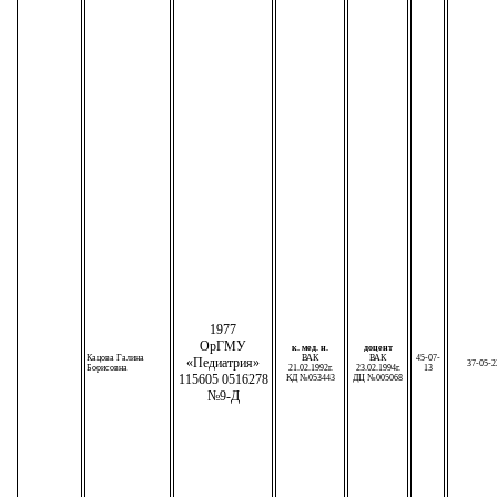
1977
ОрГМУ
к. мед. н.
доцент
Кацова Галина
ВАК
ВАК
45-07-
«Педиатрия»
37-05-2
Борисовна
21.02.1992г.
23.02.1994г.
13
115605 0516278
КД №053443
ДЦ №005068
№9-Д