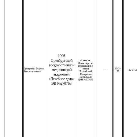
1996
Оренбургской
к. мед. н.
Министерство
государственной
образования и
Дмитриева Марина
науки
27-04-
медицинской
—
20-04-2
Константиновна
Российской
27
академией
Федерации
10.01.2013г.
«Лечебное дело»
ДКН №175179
ЭВ №270763