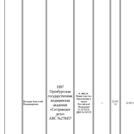
1997
Оренбургская
к. мед. н.
государственная
Министерство
образования и
медицинская
Володин Анатолий
науки
32-05-
—
12-05-2
Владимирович
академия
Российской
12
Федерации
«Сестринское
21.10.2013г.
ДКН №192578
дело»
АВС №278457