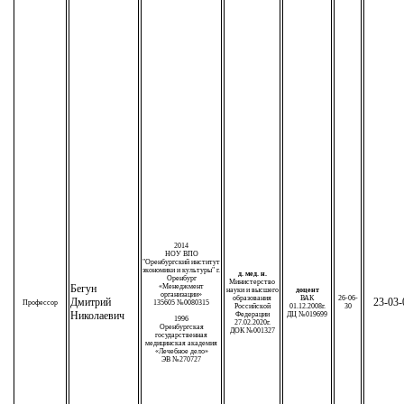
2014
НОУ ВПО
"Оренбургский институт
экономики и культуры" г.
д. мед. н.
Оренбург
Министерство
Бегун
«Менеджмент
науки и высшего
доцент
организации»
образования
ВАК
26-06-
Дмитрий
23-03-
Профессор
135605 №0080315
Российской
01.12.2008г.
30
Николаевич
Федерации
ДЦ №019699
1996
27.02.2020г.
Оренбургская
ДОК №001327
государственная
медицинская академия
«Лечебное дело»
ЭВ №270727