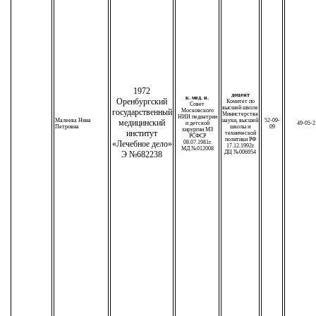
1972
доцент
к. мед. н.
Оренбургский
Комитет по
Совет
высшей школе
государственный
Московского
Министерства
НИИ педиатрии
Малеева Нина
науки, высшей
52-09-
медицинский
и детской
49-05-2
Петровна
школы и
09
хирургии МЗ
институт
технической
РСФСР
политики РФ
«Лечебное дело»
08.07.1981г.
17.12.1992г.
МД №012008
ДЦ №006954
Э №682238