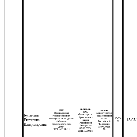
к. мед. н.
2006
доцент
ВАК
Оренбургская
Министерство
Булычева
Министерства
государственная
образования и
образования и
медицинская академия
науки
15-05-
Екатерина
15-05-
науки
«Медико-
Российской
21
Российской
Владимировна
профилактическое
Федерации
Федерации
дело»
15.06.2018г.
03.07.2009г.
ВСВ №1248411
№
ДКН №089474