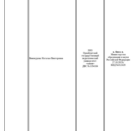
2003
к. биол. н.
Оренбургский
Министерство
государственный
образования и науки
Винокурова Наталья Викторовна
педагогический
Российской Федерации
университет
27.10.2015г.
«химия»
КНД №012420
ДВС №1194184