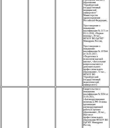
образования
"Оренбургский
государственный
медицинский
университет"
Министерства
здравоохранения
Российской Федерации.,
Удостоверение о
повышении
квалификации № 2171 от
03.11.2018, «Первая
помощь», 36 час.,
ФГБОУ ВО ОрГМУ
Минздрава России,
Удостоверение о
повышении
квалификации № 107844
от 31.01.2017,
«Педагогика и
психология высшей
школы», «Актуальные
вопросы высшего и
дополнительного
профессионального
образования», 72 час.,
ФГБОУ ВО
"Оренбургский
государственный
педагогический
университет2
Свидетельство о
повышении
квалификации № 9204 от
31.05.2021,
«Антикоррупционная
политика в РФ. Основы
организации
антикоррупционной
работы в органах
образования», 36 час.,
Институт
профессионального
образования ФГБОУ ВО
ОрГМУ Минздрава
России,