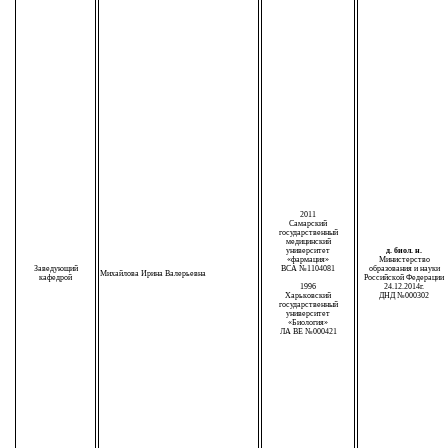
2011
Самарский
государственный
медицинский
университет
д. биол. н.
«фармация»
Министерство
Заведующий
ВСА №1104081
образования и науки
Михайлова Ирина Валерьевна
кафедрой
Российской Федерации
1996
24.12.2014г.
Харьковский
ДНД №000302
государственный
университет
«Биология»
ЛА ВЕ №000421