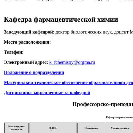
Кафедра фармацевтической химии
Заведующий кафедрой:
доктор биологических наук, доцент 
Место расположения:
Телефон:
Электронный адрес:
k_fchemistry@orgma.ru
Положение о подразделении
Материально-техническое обеспечение образовательной де
Дисциплины закрепленные за кафедрой
Профессорско-преподав
Кафедра фармацевтиче
Наименование
Ф.И.О.
Образование
Учёная степень
должности