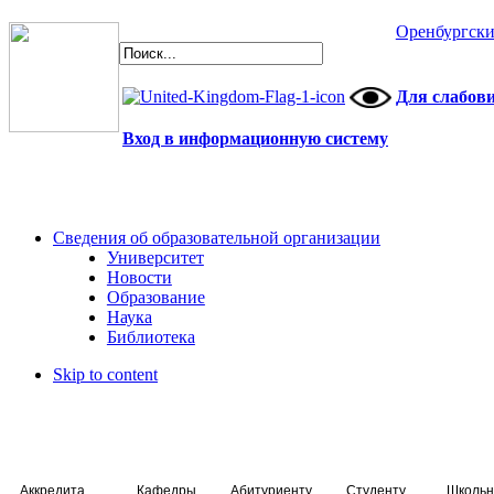
Оренбургски
Для слабов
Вход в информационную систему
Сведения об образовательной организации
Университет
Новости
Образование
Наука
Библиотека
Skip to content
Аккредитация специалистов
Кафедры
Абитуриенту
Студенту
Школьн