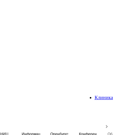
Клиника
НИЦ
Информационная система
Оренбургский медицинский вестник
Конференция
Образовательный центр истории Университета