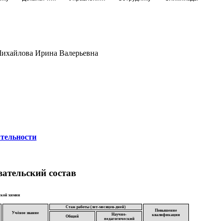
Михайлова Ирина Валерьевна
ятельности
ательский состав
ской химии
Стаж работы (лет-месяцев-дней)
Повышение
Учёное звание
Научно-
квалификации
Общий
педагогический