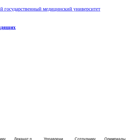
й государственный медицинский университет
идящих
ику
Деканат подготовки кадров высшей квалификации
Управление по НМО и региональному развитию здравоохранения
Сотруднику
Олимпиады