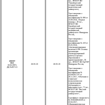
час., ФГБОУ ВО
"Оренбургский
государственный
педагогический
университет,
Удостоверение о
повышении
квалификации № 906 от
10.09.2018, «Первая
помощь», 36 час.,
ФГБОУ ВО
Оренбургский
государственный
медицинский
университет Минздрава
России,
Удостоверение о
повышении
квалификации № 419 от
05.05.2018,
«Антикоррупционная
политика в РФ. Основы
организации
антикоррупционной
работы в органах
образования и
здравоохранения», 36
доцент
час., ФГБОУ ВО ОрГМУ
ВАК
28-05-20
28-05-20
Минздрава России,
18.04.2007г.
ДЦ №007113
Удостоверение о
повышении
квалификации №
432402917147 от
30.11.2017, «Обучение и
социально-
психологическое
сопровождение
обучающихся с
инвалидностью», 72 час.,
ФГБОУ ВО "Вятский
государственный
университет",
Сертификат специалиста
№ 0556180618339 от
10.04.2017,
«Фармацевтическая