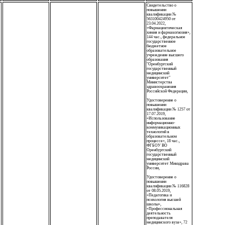
Свидетельство о
повышении
квалификации №
563100424950 от
23.04.2022,
«Фармацевтическая
химия и фармакогнозия»,
144 час., федеральное
государственное
бюджетное
образовательное
учреждение высшего
образования
"Оренбургский
государственный
медицинский
университет"
Министерства
здравоохранения
Российской Федерации,
Удостоверение о
повышении
квалификации № 1257 от
17.07.2019,
«Использование
информационно-
коммуникационных
технологий в
образовательном
процессе», 18 час.,
ФГБОУ ВО
Оренбургский
государственный
медицинский
университет Минздрава
России,
Удостоверение о
повышении
квалификации № 116828
от 08.05.2019,
«Педагогика и
психология высшей
школы»,
«Профессиональная
деятельность
преподавателя
медицинского вуза», 72