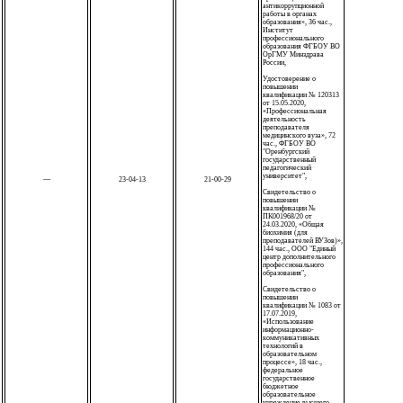
антикоррупционной
работы в органах
образования», 36 час.,
Институт
профессионального
образования ФГБОУ ВО
ОрГМУ Минздрава
России,
Удостоверение о
повышении
квалификации № 120313
от 15.05.2020,
«Профессиональная
деятельность
преподавателя
медицинского вуза», 72
час., ФГБОУ ВО
"Оренбургский
государственный
педагогический
университет",
—
23-04-13
21-00-29
Свидетельство о
повышении
квалификации №
ПК001968/20 от
24.03.2020, «Общая
биохимия (для
преподавателей ВУЗов)»,
144 час., ООО "Единый
центр дополнительного
профессионального
образования",
Свидетельство о
повышении
квалификации № 1083 от
17.07.2019,
«Использование
информационно-
коммуникативных
технологий в
образовательном
процессе», 18 час.,
федеральное
государственное
бюджетное
образовательное
учреждение высшего