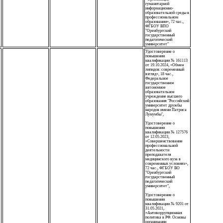
гуманитарной
информационно-
образовательной среды в
профессиональном
образовании», 72 час.,
ФГБОУ ВПО
"Оренбургский
государственный
педагогический
университет"
Удостоверение о
повышении
квалификации № 161113
от 19.10.2024, «Обмен
липидов: современный
взгляд», 18 час.,
Федеральное
государственное
автономное
образовательное
учреждение высшего
образования "Российский
университет дружбы
народов имени Патриса
Лумумбы",
Удостоверение о
повышении
квалификации № 127576
от 12.05.2023,
«Совершенствование
профессиональной
деятельности
преподавателя
медицинского вуза в
современных условиях»,
72 час., ФГБОУ ВО
"Оренбургский
государственный
педагогический
университет",
Удостоверение о
повышении
квалификации № 9201 от
31.05.2021,
«Антикоррупционная
политика в РФ. Основы
организации