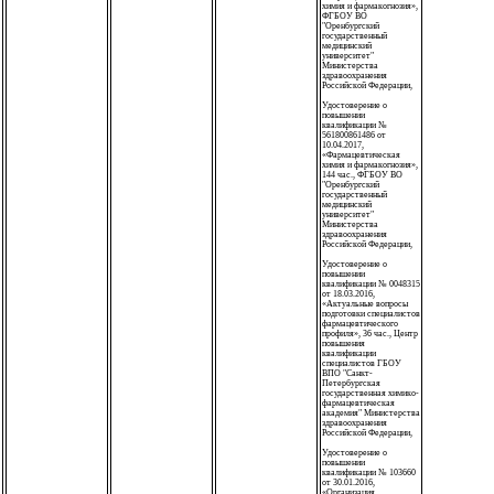
химия и фармакогнозия»,
ФГБОУ ВО
"Оренбургский
государственный
медицинский
университет"
Министерства
здравоохранения
Российской Федерации,
Удостоверение о
повышении
квалификации №
561800861486 от
10.04.2017,
«Фармацевтическая
химия и фармакогнозия»,
144 час., ФГБОУ ВО
"Оренбургский
государственный
медицинский
университет"
Министерства
здравоохранения
Российской Федерации,
Удостоверение о
повышении
квалификации № 0048315
от 18.03.2016,
«Актуальные вопросы
подготовки специалистов
фармацевтического
профиля», 36 час., Центр
повышения
квалификации
специалистов ГБОУ
ВПО "Санкт-
Петербургская
государственная химико-
фармацевтическая
академия" Министерства
здравоохранения
Российской Федерации,
Удостоверение о
повышении
квалификации № 103660
от 30.01.2016,
«Организация