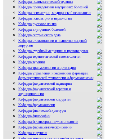
Кафедра поликлинической терапии
Кафедра пропедевтики внутренних болезней
Кафедра психиатрии, медицинской психологии
Кафедра психиатрии и наркологии
Кафедра русского языка
Кафедра внутренних болезней
Кафедра сестринского дела
Кафедра стоматологии и челюстно-лицевой
хирургии
Кафедра судебной медицины и правоведения
Кафедра терапевтической стоматологии
Кафедра терапии
Кафедра травматологии и ортопедии
Кафедра управления и экономики фармации,
фармацевтической технологии и фармакогнозии
Кафедра факультетской педиатрии
Кафедра факультетской терапии и
эндокринологии
Кафедра факультетской хирургии
Кафедра фармакологии
Кафедра физической культуры
Кафедра философии
Кафедра фтизиатрии и пульмонологии
Кафедра фармацевтической химии
Кафедра хирургии
Кафедра эпидемиологии и инфекционных