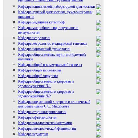
цифровых технологий в здравоохранении
Кафедра клинической, лабораторной диагностики
Кафедра лучевой диагностики, лучевой терапии,
онкологии
Кафедра медицины катастроф
Кафедра микробиологии, вирусологии,
иммунологии
Кафедра неврологии
Кафедра неврологии, медицинской генетики
Кафедра нормальной физиологии
Кафедра общественных наук и молодежной
политики
Кафедра общей и коммунальной гигиены
Кафедра общей психологии
Кафедра общей хирургии
Кафедра общественного здоровья и
здравоохранения №1
Кафедра общественного здоровья и
здравоохранения №2
Кафедра оперативной хирургии и клинической
анатомии имени С.С. Михайлова
Кафедра оториноларингологии
Кафедра офтальмологии
Кафедра патологической анатомии
Кафедра патологической физиологии
Кафедра педиатрии