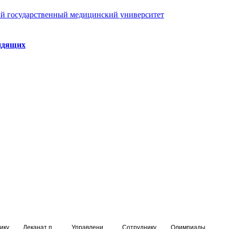
й государственный медицинский университет
идящих
ику
Деканат подготовки кадров высшей квалификации
Управление по НМО и региональному развитию здравоохранения
Сотруднику
Олимпиады