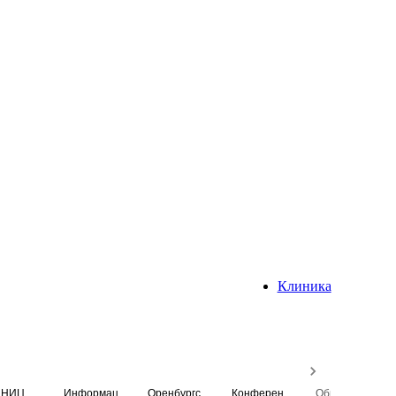
Клиника
НИЦ
Информационная система
Оренбургский медицинский вестник
Конференция
Образовательный центр истории Университета