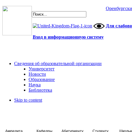
Оренбургски
Для слабов
Вход в информационную систему
Сведения об образовательной организации
Университет
Новости
Образование
Наука
Библиотека
Skip to content
Аккредитация специалистов
Кафедры
Абитуриенту
Студенту
Школьн