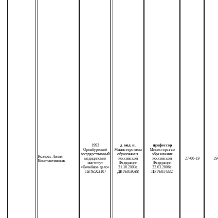
1993
д. мед. н.
профессор
Оренбургский
Министерством
Министерство
государственный
образования
образования
Козлова Лилия
медицинский
Российской
Российской
27-00-19
29
Константиновна
институт
Федерации
Федерации
«Лечебное дело»
31.10.2003г.
22.03.2006г.
ТВ №503107
ДК №019588
ПР №014332