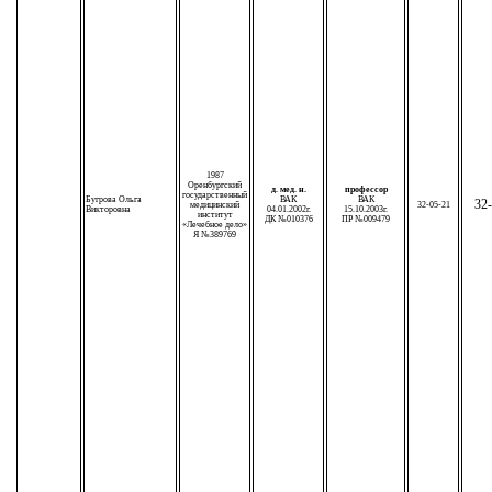
1987
Оренбургский
д. мед. н.
профессор
государственный
Бугрова Ольга
ВАК
ВАК
32-
медицинский
32-05-21
Викторовна
04.01.2002г.
15.10.2003г.
институт
ДК №010376
ПР №009479
«Лечебное дело»
Я №389769