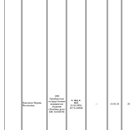
1999
Оренбургская
к. мед. н.
государственная
Ковальчук Марина
ВАК
медицинская
—
23-05-20
20
Васильевна
01.04.2005г.
академия
КТ №146946
«Лечебное дело»
БВС №0208766