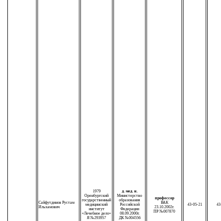
1979
д. мед. н.
Оренбургский
Министерство
профессор
государственный
образования
Сайфутдинов Рустам
ВАК
медицинский
Российской
43-05-21
43
Ильхамович
23.10.2002г.
институт
Федерации
ПР №007870
«Лечебное дело»
08.09.2000г.
Я №293957
ДК №004556