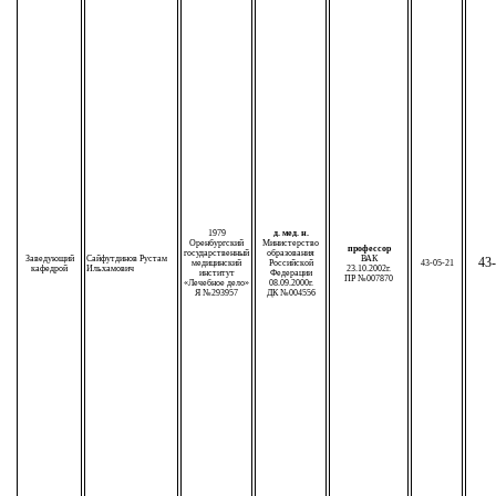
1979
д. мед. н.
Оренбургский
Министерство
профессор
государственный
образования
Заведующий
Сайфутдинов Рустам
ВАК
43-
медицинский
Российской
43-05-21
кафедрой
Ильхамович
23.10.2002г.
институт
Федерации
ПР №007870
«Лечебное дело»
08.09.2000г.
Я №293957
ДК №004556