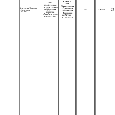
к. мед. н.
1995
ВАК
Оренбургская
Министерства
государственная
Артемова Наталья
образования
23-
медицинская
—
27-05-08
Эдуардовна
Российской
академия
Федерации
«Лечебное дело»
06.04.2001г.
ШВ №202993
КТ №042779