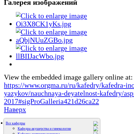
Галерея изображений
View the embedded image gallery online at:
https://www.orgma.ru/ru/kafedry/kafedra-in
yazykov/nauchnaya-deyatelnost-kafedry/asp
2017#sigProGalleria421d26ca22
Наверх
Все кафедры
Кафедра акушерства и гинекологии