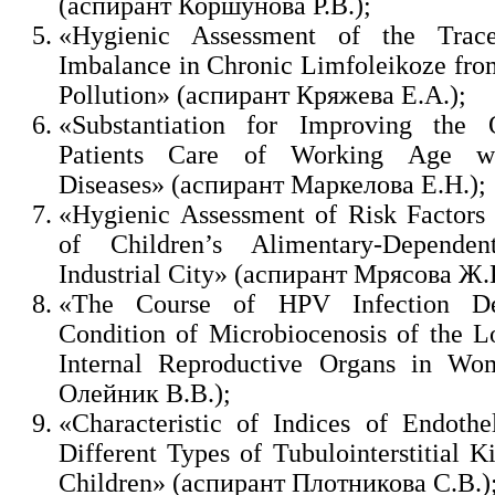
(аспирант Коршунова Р.В.);
«Hygienic Assessment of the Trac
Imbalance in Chronic Limfoleikoze fr
Pollution» (аспирант Кряжева Е.А.);
«Substantiation for Improving the 
Patients Care of Working Age wi
Diseases» (аспирант Маркелова Е.Н.);
«Hygienic Assessment of Risk Factors
of Children’s Alimentary-Depende
Industrial City» (аспирант Мрясова Ж.
«The Course of HPV Infection D
Condition of Microbiocenosis of the L
Internal Reproductive Organs in Wo
Олейник В.В.);
«Сharacteristic of Indices of Endothe
Different Types of Tubulointerstitial K
Children» (аспирант Плотникова С.В.)