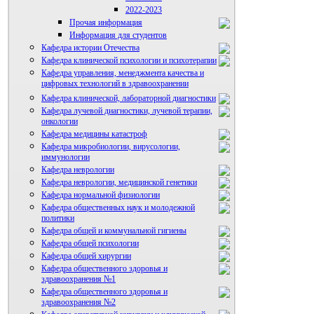
2022-2023
Прочая информация
Информация для студентов
Студенческий научный кружок
Кафедра истории Отечества
Кафедра клинической психологии и психотерапии
Кафедра управления, менеджмента качества и
цифровых технологий в здравоохранении
Кафедра клинической, лабораторной диагностики
Кафедра лучевой диагностики, лучевой терапии,
онкологии
Кафедра медицины катастроф
Кафедра микробиологии, вирусологии,
иммунологии
Кафедра неврологии
Кафедра неврологии, медицинской генетики
Кафедра нормальной физиологии
Кафедра общественных наук и молодежной
политики
Кафедра общей и коммунальной гигиены
Кафедра общей психологии
Кафедра общей хирургии
Кафедра общественного здоровья и
здравоохранения №1
Кафедра общественного здоровья и
здравоохранения №2