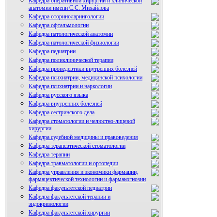
Кафедра оперативной хирургии и клинической
анатомии имени С.С. Михайлова
Кафедра оториноларингологии
Кафедра офтальмологии
Кафедра патологической анатомии
Кафедра патологической физиологии
Кафедра педиатрии
Кафедра поликлинической терапии
Кафедра пропедевтики внутренних болезней
Кафедра психиатрии, медицинской психологии
Кафедра психиатрии и наркологии
Кафедра русского языка
Кафедра внутренних болезней
Кафедра сестринского дела
Кафедра стоматологии и челюстно-лицевой
хирургии
Кафедра судебной медицины и правоведения
Кафедра терапевтической стоматологии
Кафедра терапии
Кафедра травматологии и ортопедии
Кафедра управления и экономики фармации,
фармацевтической технологии и фармакогнозии
Кафедра факультетской педиатрии
Кафедра факультетской терапии и
эндокринологии
Кафедра факультетской хирургии