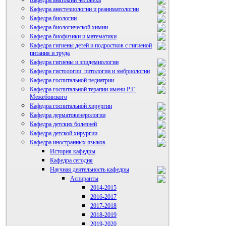
Кафедра анатомии человека
Кафедра анестезиологии и реаниматологии
Кафедра биологии
Кафедра биологической химии
Кафедра биофизики и математики
Кафедра гигиены детей и подростков с гигиеной
питания и труда
Кафедра гигиены и эпидемиологии
Кафедра гистологии, цитологии и эмбриологии
Кафедра госпитальной педиатрии
Кафедра госпитальной терапии имени Р.Г.
Межебовского
Кафедра госпитальной хирургии
Кафедра дерматовенерологии
Кафедра детских болезней
Кафедра детской хирургии
Кафедра иностранных языков
История кафедры
Кафедра сегодня
Научная деятельность кафедры
Аспиранты
2014-2015
2016-2017
2017-2018
2018-2019
2019-2020