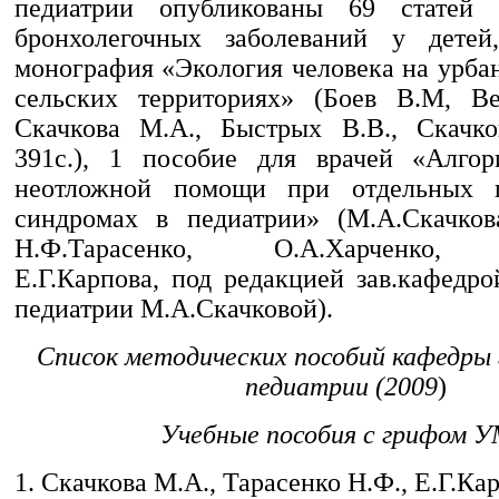
педиатрии опубликованы 69 статей
бронхолегочных заболеваний у дете
монография «Экология человека на урба
сельских территориях» (Боев В.М, Ве
Скачкова М.А., Быстрых В.В., Скачко
391с.), 1 пособие для врачей «Алгор
неотложной помощи при отдельных п
синдромах в педиатрии» (М.А.Скачкова
Н.Ф.Тарасенко, О.А.Харченко, 
Е.Г.Карпова, под редакцией зав.кафедр
педиатрии М.А.Скачковой).
Список методических пособий кафедры
педиатрии (2009
)
Учебные пособия с грифом 
1. Скачкова М.А., Тарасенко Н.Ф., Е.Г.Ка