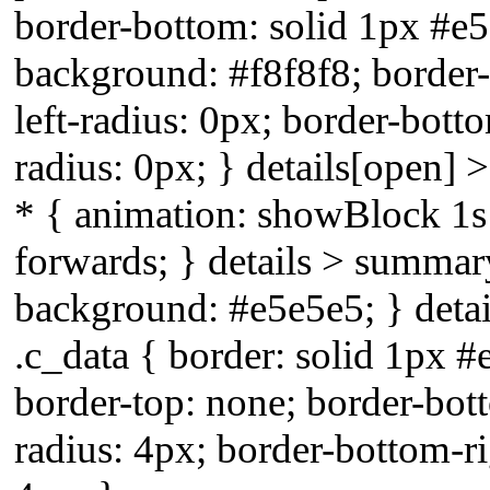
border-bottom: solid 1px #e
background: #f8f8f8; border
left-radius: 0px; border-bott
radius: 0px; } details[open] >
* { animation: showBlock 1s 
forwards; } details > summar
background: #e5e5e5; } detai
.c_data { border: solid 1px #
border-top: none; border-bott
radius: 4px; border-bottom-ri