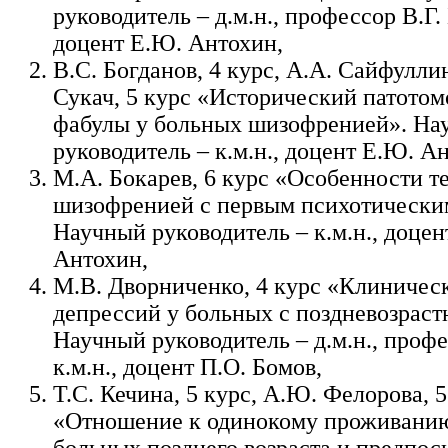
руководитель – д.м.н., профессор В.Г. Б
доцент Е.Ю. Антохин,
В.С. Богданов, 4 курс, А.А. Сайфуллин
Сукач, 5 курс «Исторический патото
фабулы у больных шизофренией». На
руководитель – к.м.н., доцент Е.Ю. А
М.А. Бокарев, 6 курс «Особенности т
шизофренией с первым психотически
Научный руководитель – к.м.н., доцен
Антохин,
М.В. Дворниченко, 4 курс «Клиничес
депрессий у больных с поздневозрас
Научный руководитель – д.м.н., профес
к.м.н., доцент П.О. Бомов,
Т.С. Кечина, 5 курс, А.Ю. Фелорова, 5
«Отношение к одинокому проживани
больных позднего возраста и предпос