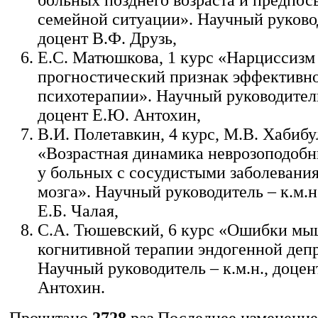
семейной ситуации». Научный руковод
доцент В.Ф. Друзь,
Е.С. Матюшкова, 1 курс «Нарциссизм
прогностический признак эффективн
психотерапии». Научный руководитель 
доцент Е.Ю. Антохин,
В.И. Полетавкин, 4 курс, М.В. Хабибу
«Возрастная динамика неврозоподобн
у больных с сосудистыми заболевани
мозга». Научный руководитель – к.м.н
Е.Б. Чалая,
С.А. Тюшевский, 6 курс «Ошибки мы
когнитивной терапии эндогенной деп
Научный руководитель – к.м.н., доцен
Антохин.
Прочитано
2728
раз
Последнее изменение