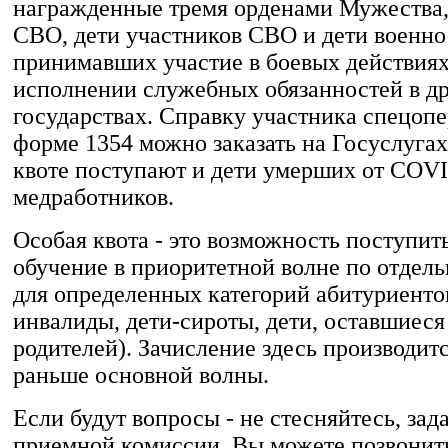
награжденные тремя орденами Мужества,
СВО, дети участников СВО и дети военн
принимавших участие в боевых действия
исполнении служебных обязанностей в д
государствах. Справку участника спецоп
форме 1354 можно заказать на Госуслугах
квоте поступают и дети умерших от COV
медработников.
Особая квота - это возможность поступит
обучение в приоритетной волне по отдел
для определенных категорий абитуриентов
инвалиды, дети-сироты, дети, оставшиеся
родителей). Зачисление здесь производит
раньше основной волны.
Если будут вопросы - не стесняйтесь, зад
приемной комиссии. Вы можете позвонит