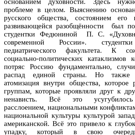
основанием духовности. Здесь нуж
проблеме в целом. Выяснению основан
русского общества, состоянием его 
развивающейся разобщённости был по
студентки Федюниной П. С. «Духовн
современной России». студен
педиатрического факультета. К со
социально-политических катаклизмов 
потряс Россию фундаментально, случи
распад единой страны. Но также
атомизация внутри общества, которое 
группам, которые проявляли друг к др
ненависть. Всё это усугубилос
расслоением, национальными конфликта
национальной культуры культурой запад
американской. Всё это привело к глубо
упадку, который в свою очере