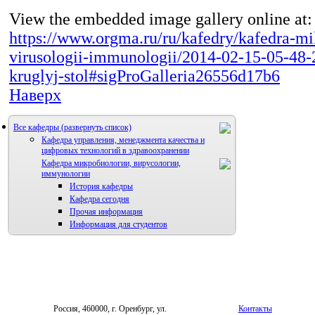
View the embedded image gallery online at:
https://www.orgma.ru/ru/kafedry/kafedra-mi
virusologii-immunologii/2014-02-15-05-48-
kruglyj-stol#sigProGalleria26556d17b6
Наверх
Все кафедры
Кафедра управления, менеджмента качества и
цифровых технологий в здравоохранении
Кафедра микробиологии, вирусологии,
иммунологии
История кафедры
Кафедра сегодня
Прочая информация
Информация для студентов
Россия, 460000, г. Оренбург, ул.
Контакты