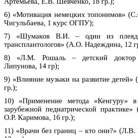
Артемьева, Е.В. Шевченко, 18 гр.);
6) «Мотивация немецких топонимов» (С.
Чигульбаева, 1 курс ОГПУ);
7) «Шумаков В.И. – один из плеяд
трансплантологов» (А.О. Надеждина, 12 гр
8) «Л.М. Рошаль – детский доктор
Липунова, 14 гр);
9) «Влияние музыки на развитие детей» (
гр.);
10) «Применение метода «Кенгуру» в
зарубежной педиатрической практике» 
О.Р. Каримова, 16 гр.);
11) «Врачи без границ – кто они?» (Л.В.