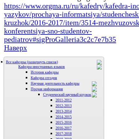
https://www.orgma.ru/ru/kafedry/kafedra-in
yazykov/prochaya-informatsiya/studenchesk
kruzhok/2016-2017/item/3514-mezhvuzovsk
konferentsiya-sno-studentov-
pediatrov#sigProGalleria3c2c7e7b35
Наверх
Все кафедры
Кафедра иностранных языков
История кафедры
Кафедра сегодня
Научная деятельность кафедры
Прочая информация
Аспиранты
Студенческий научный кружок
2011-2012
2012-2013
2013-2014
2014-2015
2015-2016
2016-2017
2017-2018