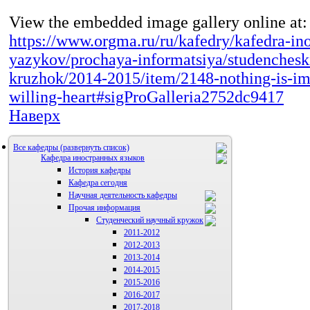
View the embedded image gallery online at:
https://www.orgma.ru/ru/kafedry/kafedra-in
yazykov/prochaya-informatsiya/studenchesk
kruzhok/2014-2015/item/2148-nothing-is-imp
willing-heart#sigProGalleria2752dc9417
Наверх
Все кафедры
Кафедра иностранных языков
История кафедры
Кафедра сегодня
Научная деятельность кафедры
Прочая информация
Аспиранты
Студенческий научный кружок
2011-2012
2012-2013
2013-2014
2014-2015
2015-2016
2016-2017
2017-2018