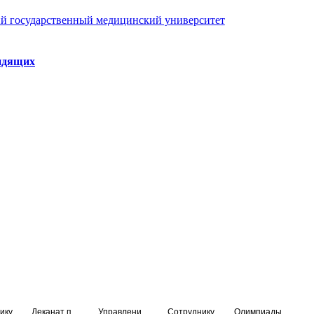
й государственный медицинский университет
идящих
ику
Деканат подготовки кадров высшей квалификации
Управление по НМО и региональному развитию здравоохранения
Сотруднику
Олимпиады