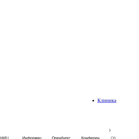
Клиника
НИЦ
Информационная система
Оренбургский медицинский вестник
Конференция
Образовательный центр истории Университета