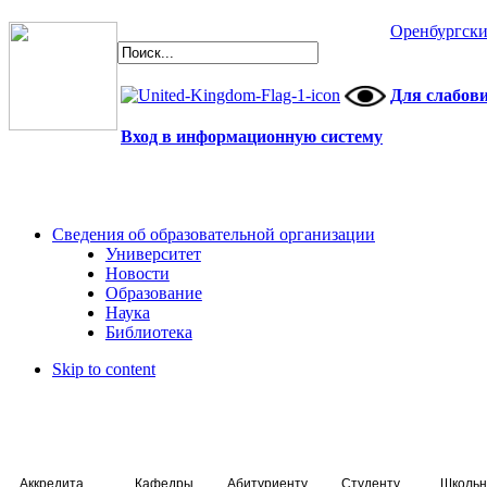
Оренбургски
Для слабов
Вход в информационную систему
Сведения об образовательной организации
Университет
Новости
Образование
Наука
Библиотека
Skip to content
Аккредитация специалистов
Кафедры
Абитуриенту
Студенту
Школьн