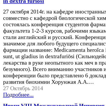
in dextra furiōsi
27 октября 2014г. на кафедре иностранны
совместно с кафедрой биологической хи
состоялась конференция студентов фарма
факультета 1-2-3 курсов, рабочими языка
стали английский и русский. Конференци
значимое для любого будущего специалист
фармации название: Medicamenta heroĭca i
sunt, ut gladius in dextrafuriōsi (Сильнод
лекарства в руке неопытного как меч в пр
безумного). Всего вниманию участников и
конференции было представлено 6 доклад
развития биохимии Хорунжая А.А.…
27 Октябрь 2014
Подробнее...
Итоги VIII Международной Интернет