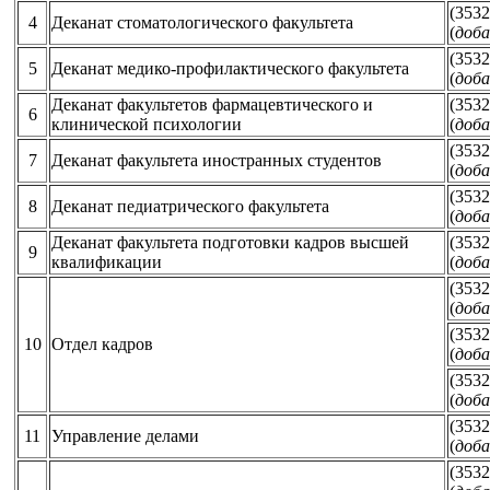
(3532
4
Деканат стоматологического факультета
(
доба
(3532
5
Деканат медико-профилактического факультета
(
доба
Деканат факультетов фармацевтического и
(3532
6
клинической психологии
(
доба
(3532
7
Деканат факультета иностранных студентов
(
доба
(3532
8
Деканат педиатрического факультета
(
доба
Деканат факультета подготовки кадров высшей
(3532
9
квалификации
(
доба
(3532
(
доба
(3532
10
Отдел кадров
(
доба
(3532
(
доба
(3532
11
Управление делами
(
доба
(3532