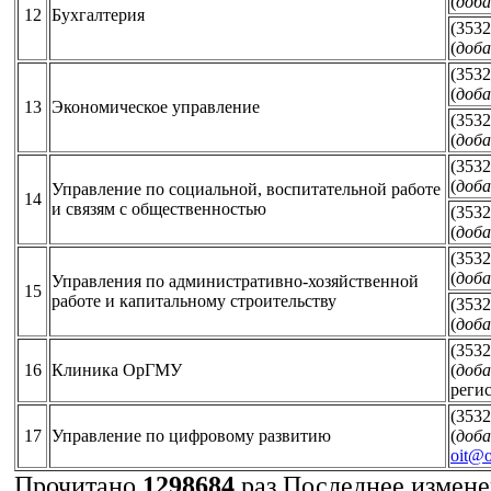
(
доба
12
Бухгалтерия
(3532
(
доба
(3532
(
доба
13
Экономическое управление
(3532
(
доба
(3532
(
доба
Управление по социальной, воспитательной работе
14
и связям с общественностью
(3532
(
доба
(3532
(
доба
Управления по административно-хозяйственной
15
работе и капитальному строительству
(3532
(
доба
(3532
16
Клиника ОрГМУ
(
доба
реги
(3532
17
Управление по цифровому развитию
(
доба
oit@o
Прочитано
1298684
раз
Последнее изменен