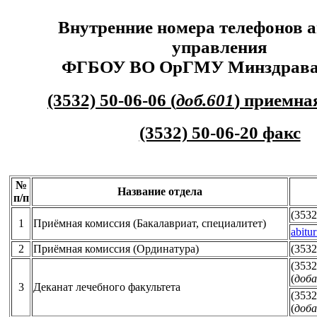
Внутренние номера телефонов 
управления
ФГБОУ ВО ОрГМУ Минздрава 
(3532) 50-06-06 (
доб.601
) приемна
(3532) 50-06-20 факс
№
Название отдела
п/п
(3532
1
Приёмная комиссия (Бакалавриат, специалитет)
abitu
2
Приёмная комиссия (Ординатура)
(3532
(3532
(
доба
3
Деканат лечебного факультета
(3532
(
доба