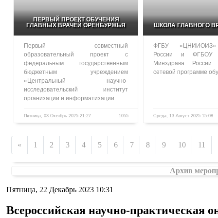
ПЕРВЫЙ ПРОЕКТ ОБУЧЕНИЯ
ГЛАВНЫХ ВРАЧЕЙ ОРЕНБУРЖЬЯ
ШКОЛА ГЛАВНОГО В
Первый совместный
ФГБУ «ЦНИИОИЗ»
образовательный проект с
России и ФГБОУ
федеральным государственным
Минздрава России
бюджетным учреждением
сетевой программе о
«Центральный научно-
исследовательский институт
организации и информатизации…
Пятница, 03 Октябрь 2025 21:27
1055
Среда, 13 Август 2025 15:08
«
1
2
3
4
5
6
7
8
9
10
11
Архив мероп
Пятница, 22 Декабрь 2023 10:31
Всероссийская научно-практическая 