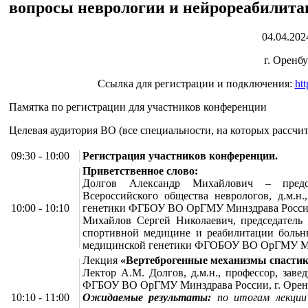
вопросы неврологии и нейрореабилит
04.04.2024
г. Оренб
Ссылка для регистрации и подключения:
ht
Памятка по регистрации для участников конференции
Целевая аудитория ВО (все специальности, на которых рассчи
09:30 - 10:00
Регистрация участников конференции.
Приветственное слово:
Долгов Александр Михайлович – предсе
Всероссийского общества неврологов, д.м.н.
10:00 - 10:10
генетики ФГБОУ ВО ОрГМУ Минздрава Росс
Михайлов Сергей Николаевич, председатель 
спортивной медицине и реабилитации больны
медицинской генетики ФГОБОУ ВО ОрГМУ М
Лекция
«Вертеброгенные механизмы спастик
Лектор А.М. Долгов, д.м.н., профессор, зав
ФГБОУ ВО ОрГМУ Минздрава России, г. Орен
10:10 - 11:00
Ожидаемые результаты:
по итогам лекции