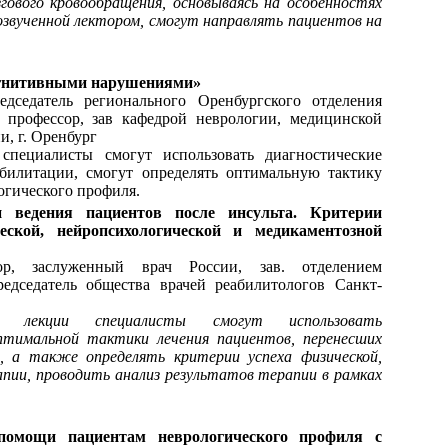
ового кровообращения, основываясь на особенностях
озвученной лектором, смогут направлять пациентов на
огнитивными нарушениями»
дседатель регионального Оренбургского отделения
, профессор, зав кафедрой неврологии, медицинской
, г. Оренбург
специалисты смогут использовать диагностические
билитации, смогут определять оптимальную тактику
огического профиля.
ведения пациентов после инсульта. Критерии
ской, нейропсихологической и медикаментозной
сор, заслуженный врач России, зав. отделением
дседатель общества врачей реабилитологов Санкт-
екции специалисты смогут использовать
птимальной тактики лечения пациентов, перенесших
, а также определять критерии успеха физической,
апии, проводить анализ результатов терапии в рамках
помощи пациентам неврологического профиля с