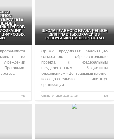
СКОМ
ЕННОМ
ВЕРСИТЕТЕ
ПЕРВЫЕ
ИКЛ КУРСОВ
ЛИФИКАЦИИ
ШКОЛА ГЛАВНОГО ВРАЧА-РЕГИОН
В ЦИФРОВЫХ
ДЛЯ ГЛАВНЫХ ВРАЧЕЙ ИЗ
ИЙ
РЕСПУБЛИКИ БАШКОРТОСТАН
программиста
ОрГМУ продолжает реализацию
аммиста из
совместного образовательного
чреждений
проекта с федеральным
и. Программа,
государственным бюджетным
нерстве…
учреждением «Центральный научно-
исследовательский институт
организации…
460
Среда, 04 Март 2026 17:18
485