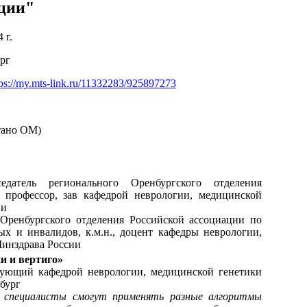
ации"
 г.
ург
tps://my.mts-link.ru/11332283/925897273
тано ОМ)
датель регионального Оренбургского отделения
, профессор, зав кафедрой неврологии, медицинской
ии
Оренбургского отделения Российской ассоциации по
х и инвалидов, к.м.н., доцент кафедры неврологии,
инздрава России
и и вертиго»
едующий кафедрой неврологии, медицинской генетики
бург
 специалисты смогут применять разные алгоритмы