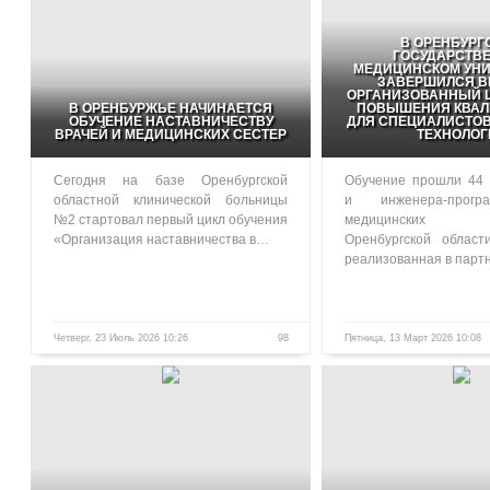
В ОРЕНБУРГ
ГОСУДАРСТВ
МЕДИЦИНСКОМ УНИ
ЗАВЕРШИЛСЯ В
ОРГАНИЗОВАННЫЙ Ц
В ОРЕНБУРЖЬЕ НАЧИНАЕТСЯ
ПОВЫШЕНИЯ КВА
ОБУЧЕНИЕ НАСТАВНИЧЕСТВУ
ДЛЯ СПЕЦИАЛИСТО
ВРАЧЕЙ И МЕДИЦИНСКИХ СЕСТЕР
ТЕХНОЛОГ
Сегодня на базе Оренбургской
Обучение прошли 44 
областной клинической больницы
и инженера-прогр
№2 стартовал первый цикл обучения
медицинских у
«Организация наставничества в…
Оренбургской област
реализованная в парт
Четверг, 23 Июль 2026 10:26
98
Пятница, 13 Март 2026 10:08