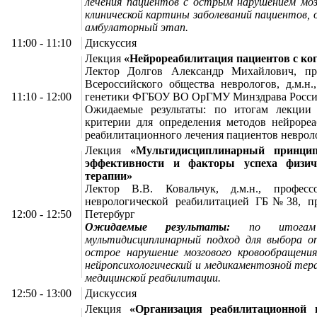
лечения пациентов с острым нарушением мозг
клинической картины заболеваний пациентов, 
амбулаторный этап.
11:00 - 11:10
Дискуссия
Лекция
«Нейрореабилитация пациентов с к
Лектор Долгов Александр Михайлович, пре
Всероссийского общества неврологов, д.м.н.
11:10 - 12:00
генетики ФГБОУ ВО ОрГМУ Минздрава России
Ожидаемые результаты: по итогам лекции 
критерии для определения методов нейрореа
реабилитационного лечения пациентов неврол
Лекция
«Мультидисциплинарный принцип 
эффективности и факторы успеха физиче
терапии»
Лектор В.В. Ковальчук, д.м.н., профес
неврологической реабилитацией ГБ№38, пре
12:00 - 12:50
Петербург
Ожидаемые результаты:
по итогам л
мультидисциплинарный подход для выбора о
острое нарушение мозгового кровообращения
нейропсихологический и медикаментозной тер
медицинской реабилитации.
12:50 - 13:00
Дискуссия
Лекция
«Организация реабилитационной 