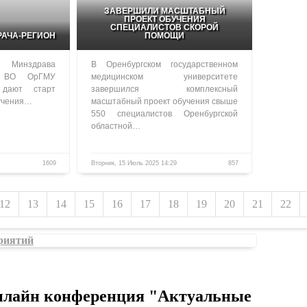
ЗАВЕРШИЛИ МАСШТАБНЫЙ
ПРОЕКТ ОБУЧЕНИЯ
СПЕЦИАЛИСТОВ СКОРОЙ
РАЧА-РЕГИОН
ПОМОЩИ
 Минздрава
В Оренбургском государственном
 ВО ОрГМУ
медицинском университете
 дают старт
завершился комплексный
бучения…
масштабный проект обучения свыше
550 специалистов Оренбургской
областной…
1609
Вторник, 15 Июль 2025 14:29
857
12
13
14
15
16
17
18
19
20
21
22
риятий
онлайн конференция "Актуальные