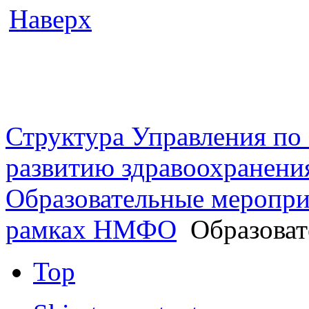
Наверх
г. Оренбург, Шарлыкское
Схема проезда
Телефон: 8 (3532) 50–06–11
Факс: 
шоссе 5, 2 этаж, каб. 230
Структура Управления п
развитию здравоохранени
Образовательные меропри
рамках НМФО
Образоват
Top