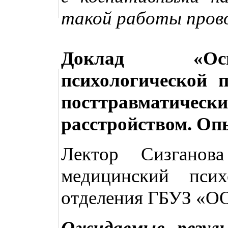
такой работы про
Доклад «Осн
психологической
посттравмат
расстройством. О
Лектор Сизганов
медицинский психо
отделения ГБУЗ «О
Ожидаемые резул