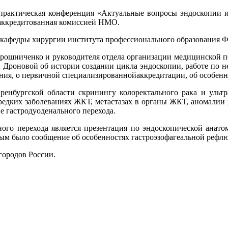
-практическая конференция «Актуальные вопросы эндоскопии и
, аккредитованная комиссией НМО.
и кафедры хирургии института профессионального образовани
ирошниченко и руководителя отдела организации медицинской 
 Дроновой об истории создании цикла эндоскопии, работе по 
ния, о первичной специализированнойаккредитации, об особенн
енбургской области скринингу колоректального рака и ультр
едких заболеваниях ЖКТ, метастазах в органы ЖКТ, аномалии р
е гастродуоденального перехода.
го перехода является презентация по эндоскопической анатом
ным было сообщение об особенностях гастроэзофагеальной рефл
городов России.
 (3532) 50–06–11
Факс: (3532) 50-06-20
https://ipo.orgma.ru