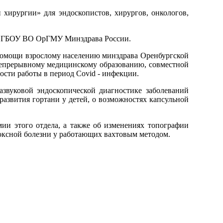
 хирургии» для эндоскопистов, хирургов, онкологов,
я ФГБОУ ВО ОрГМУ Минздрава России.
помощи взрослому населению минздрава Оренбургской
непрерывному медицинскому образованию, совместной
ости работы в период Covid - инфекции.
азвуковой эндоскопической диагностике заболеваний
азвития гортани у детей, о возможностях капсульной
ии этого отдела, а также об изменениях топографии
юксной болезни у работающих вахтовым методом.
ipo@orgma.ru
Реквизиты