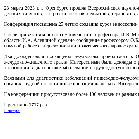
23 марта 2023 г. в Оренбурге прошла Всероссийская научно
детских хирургов, гастроэнтерологов, педиатров, терапевтов
Конференция посвящена 25-летию создания курса эндоскопи
После приветствия ректора Университета профессора И.В. М
области И.А. Алешиной сделано сообщение профессором О.Б.
научной работе с эндоскопистами практического здравоохране
Два доклада были посвящены результатам проводимого в Ор
желудочно-кишечного тракта. Интересными были доклады о р
эндоскопии в диагностике заболеваний в труднодоступной зон
Важными для диагностики заболеваний пищеводно-желудочно
органов грудной полости после операции на легких. Интерес
На конференции присутствовало более 100 человек из разных 
Прочитано
1717
раз
Наверх
г. Оренбург, Шарлыкское шоссе 5, 2
Схема проезда
Телефон: 8