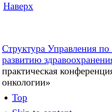
Наверх
г. Оренбург, Шарлыкское
Схема проезда
Телефон: 8 (3532) 50–06–11
Факс: 
шоссе 5, 2 этаж, каб. 230
Структура Управления п
развитию здравоохранени
практическая конференци
онкологии»
Top