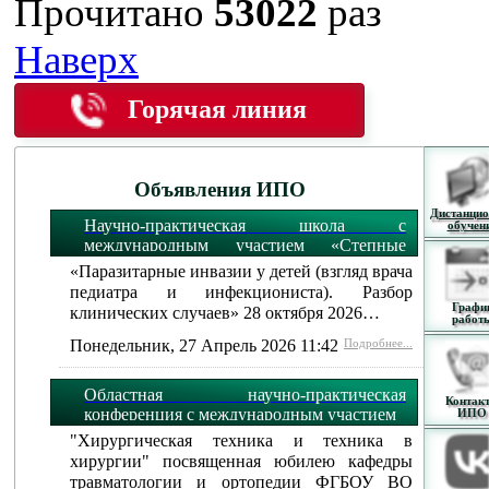
Прочитано
53022
раз
Наверх
Горячая линия
Объявления ИПО
Дистанцио
Научно-практическая школа с
обучен
международным участием «Степные
огни»:
«Паразитарные инвазии у детей (взгляд врача
педиатра и инфекциониста). Разбор
Графи
клинических случаев» 28 октября 2026…
работ
Понедельник, 27 Апрель 2026 11:42
Подробнее...
Областная научно-практическая
Контак
конференция с международным участием
ИПО
"Хирургическая техника и техника в
хирургии" посвященная юбилею кафедры
травматологии и ортопедии ФГБОУ ВО