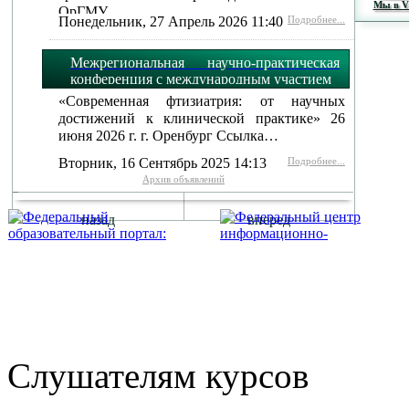
Мы в 
ОрГМУ…
Понедельник, 27 Апрель 2026 11:40
Подробнее...
Межрегиональная научно-практическая
конференция с международным участием
«Современная фтизиатрия: от научных
достижений к клинической практике» 26
июня 2026 г. г. Оренбург Ссылка…
Вторник, 16 Сентябрь 2025 14:13
Подробнее...
Архив объявлений
назад
вперед
г. Оренбург, Шарлыкское
Схема проезда
Телефон: 8 (3532) 50–06–11
Факс: 
шоссе 5, 2 этаж, каб. 230
Слушателям курсов