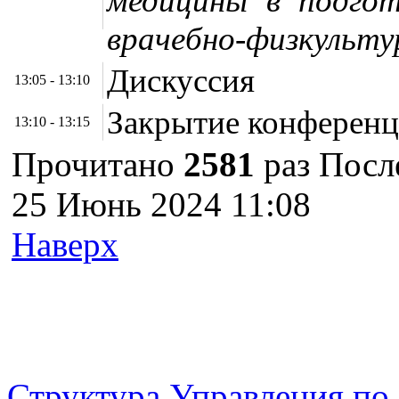
медицины в подгот
врачебно-физкульту
Дискуссия
13:05 - 13:10
Закрытие конферен
13:10 - 13:15
Прочитано
2581
раз
Посл
25 Июнь 2024 11:08
Наверх
г. Оренбург, Шарлыкское
Схема проезда
Телефон: 8 (3532) 50–06–11
Факс: 
шоссе 5, 2 этаж, каб. 230
Структура Управления п