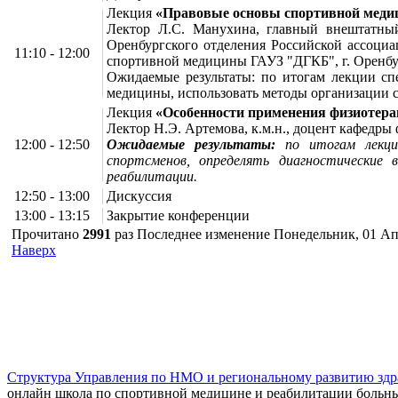
Лекция
«Правовые основы спортивной мед
Лектор Л.С. Манухина, главный внештатный
Оренбургского отделения Российской ассоци
11:10 - 12:00
спортивной медицины ГАУЗ "ДГКБ", г. Оренб
Ожидаемые результаты: по итогам лекции сп
медицины, использовать методы организации с
Лекция
«Особенности применения физиотерап
Лектор Н.Э. Артемова, к.м.н., доцент кафед
12:00 - 12:50
Ожидаемые результаты:
по итогам лекции
спортсменов, определять диагностические
реабилитации.
12:50 - 13:00
Дискуссия
13:00 - 13:15
Закрытие конференции
Прочитано
2991
раз
Последнее изменение Понедельник, 01 Ап
Наверх
г. Оренбург, Шарлыкское шоссе 5, 2
Схема проезда
Телефон: 8
этаж, каб. 230
Структура Управления по НМО и региональному развитию здр
онлайн школа по спортивной медицине и реабилитации больн