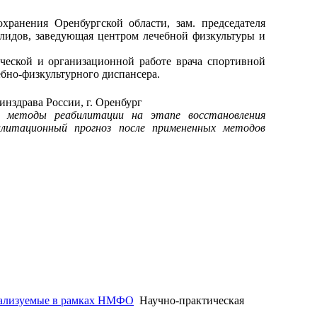
ранения Оренбургской области, зам. председателя
лидов, заведующая центром лечебной физкультуры и
ческой и организационной работе врача спортивной
бно-физкультурного диспансера.
нздрава России, г. Оренбург
е методы реабилитации на этапе восстановления
илитационный прогноз после примененных методов
ipo@orgma.ru
Реквизиты
еализуемые в рамках НМФО
Научно-практическая