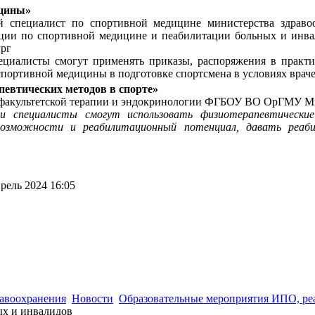
ицины»
 специалист по спортивной медицине министерства здравоох
ации по спортивной медицине и пеабилитации больных и инва
ург
ециалисты смогут применять приказы, распоряжения в практи
портивной медицины в подготовке спортсмена в условиях враче
евтических методов в спорте»
ры факультетской терапии и эндокринологии ФГБОУ ВО ОрГМУ Ми
 специалисты смогут использовать физиотерапевтически
 возможности и реабилитационный потенциал, давать реаб
рель 2024 16:05
 (3532) 50–06–11
Факс: (3532) 50-06-20
https://ipo.orgma.ru
авоохранения
Новости
Образовательные мероприятия ИПО, р
ых и инвалидов