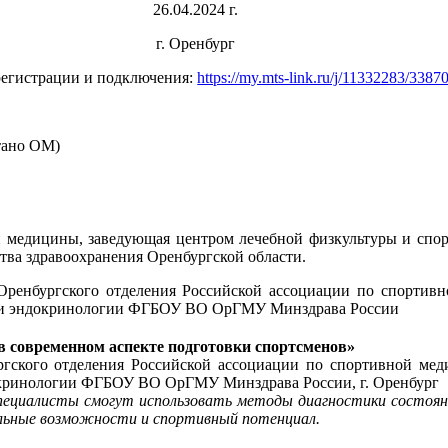
26.04.2024 г.
г. Оренбург
регистрации и подключения:
https://my.mts-link.ru/j/11332283/338
тано ОМ)
й медицины, заведующая центром лечебной физкультуры и сп
тва здравоохранения Оренбургской области.
Оренбургского отделения Российской ассоциации по спортив
пии и эндокринологии ФГБОУ ВО ОрГМУ Минздрава России
в современном аспекте подготовки спортсменов»
ргского отделения Российской ассоциации по спортивной меди
докринологии ФГБОУ ВО ОрГМУ Минздрава России, г. Оренбург
пециалисты смогут использовать методы диагностики состоян
льные возможности и спортивный потенциал.