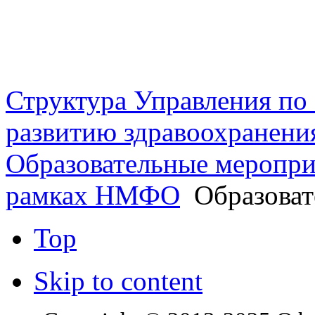
г. Оренбург, Шарлыкское
Схема проезда
Телефон: 8 (3532) 50–06–11
Факс: 
шоссе 5, 2 этаж, каб. 230
Структура Управления п
развитию здравоохранени
Образовательные меропри
рамках НМФО
Образоват
Top
Skip to content