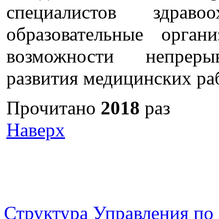
специалистов здравоо
образовательные орган
возможности непреры
развития медицинских ра
Прочитано
2018
раз
Наверх
г. Оренбург, Шарлыкское
Схема проезда
Телефон: 8 (3532) 50–06–11
Факс: 
шоссе 5, 2 этаж, каб. 230
Структура Управления п