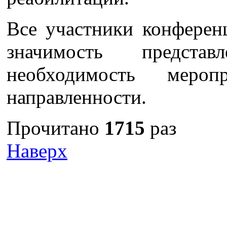
Все участники конферен
значимость предста
необходимость мероп
направленности.
Прочитано
1715
раз
Наверх
г. Оренбург, Шарлыкское
Схема проезда
Телефон: 8 (3532) 50–06–11
Факс: 
шоссе 5, 2 этаж, каб. 230