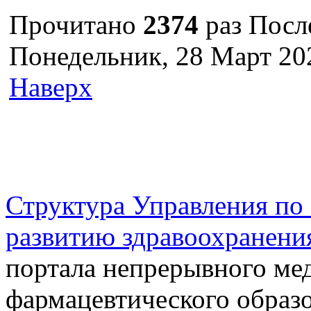
Прочитано
2374
раз
Посл
Понедельник, 28 Март 20
Наверх
г. Оренбург, Шарлыкское
Схема проезда
Телефон: 8 (3532) 50–06–11
Факс: 
шоссе 5, 2 этаж, каб. 230
Структура Управления п
развитию здравоохранени
портала непрерывного ме
фармацевтического образо