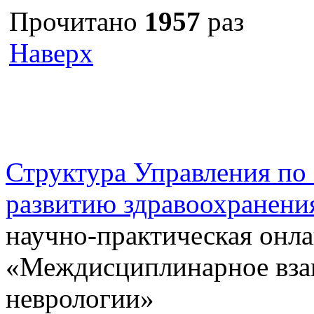
Прочитано
1957
раз
Наверх
г. Оренбург, Шарлыкское
Схема проезда
Телефон: 8 (3532) 50–06–11
Факс: 
шоссе 5, 2 этаж, каб. 230
Структура Управления п
развитию здравоохранени
научно-практическая онл
«Междисциплинарное взаи
неврологии»