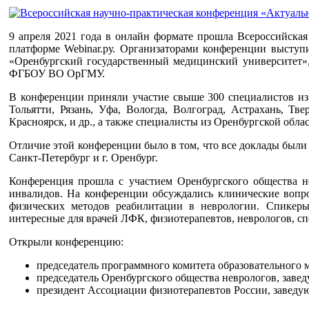
9 апреля 2021 года в онлайн формате прошла Всероссийска
платформе Webinar.ру. Организаторами конференции выст
«Оренбургский государственный медицинский университет»,
ФГБОУ ВО ОрГМУ.
В конференции приняли участие свыше 300 специалистов из ра
Тольятти, Рязань, Уфа, Вологда, Волгоград, Астрахань, Тве
Красноярск, и др., а также специалисты из Оренбургской облас
Отличие этой конференции было в том, что все доклады были
Санкт-Петербург и г. Оренбург.
Конференция прошла с участием Оренбургского общества н
инвалидов. На конференции обсуждались клинические вопр
физических методов реабилитации в неврологии. Спикеры
интересные для врачей ЛФК, физиотерапевтов, неврологов, с
Открыли конференцию:
председатель программного комитета образовательного 
председатель Оренбургского общества неврологов, заве
президент Ассоциации физиотерапевтов России, заведую