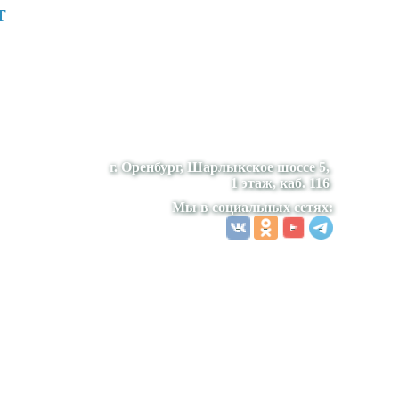
т
г. Оренбург, Шарлыкское шоссе 5,
1 этаж, каб. 116
Мы в социальных сетях: