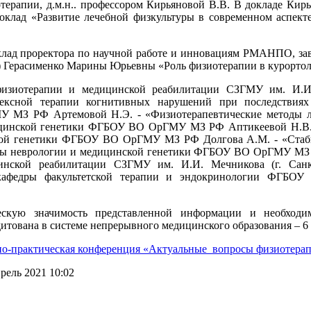
терапии, д.м.н.. профессором Кирьяновой В.В. В докладе Кир
доклад «Развитие лечебной физкультуры в современном аспект
клад проректора по научной работе и инновациям РМАНПО, за
Герасименко Марины Юрьевны «Роль физиотерапии в курортол
физиотерапии и медицинской реабилитации СЗГМУ им. И.И.
ксной терапии когнитивных нарушений при последствиях и
 МЗ РФ Артемовой Н.Э. - «Физиотерапевтические методы ле
дицинской генетики ФГБОУ ВО ОрГМУ МЗ РФ Аптикеевой Н.В. 
ской генетики ФГБОУ ВО ОрГМУ МЗ РФ Долгова А.М. - «Стаби
едры неврологии и медицинской генетики ФГБОУ ВО ОрГМУ МЗ
цинской реабилитации СЗГМУ им. И.И. Мечникова (г. Сан
а кафедры факультетской терапии и эндокринологии ФГБ
скую значимость представленной информации и необходим
тована в системе непрерывного медицинского образования – 6 б
но-практическая конференция «Актуальные вопросы физиотерап
рель 2021 10:02