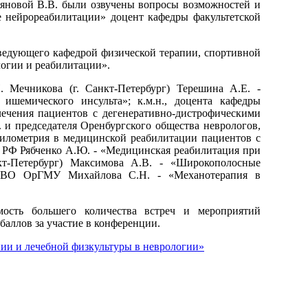
ьяновой В.В. были озвучены вопросы возможностей и
е нейрореабилитации» доцент кафедры факультетской
ведующего кафедрой физической терапии, спортивной
огии и реабилитации».
 Мечникова (г. Санкт-Петербург) Терешина А.Е. -
шемического инсульта»; к.м.н., доцента кафедры
чения пациентов с дегенеративно-дистрофическими
и председателя Оренбургского общества неврологов,
лометрия в медицинской реабилитации пациентов с
 РФ Рябченко А.Ю. - «Медицинская реабилитация при
кт-Петербург) Максимова А.В. - «Широкополосные
ОУ ВО ОрГМУ Михайлова С.Н. - «Механотерапия в
ость большего количества встреч и мероприятий
аллов за участие в конференции.
ии и лечебной физкультуры в неврологии»