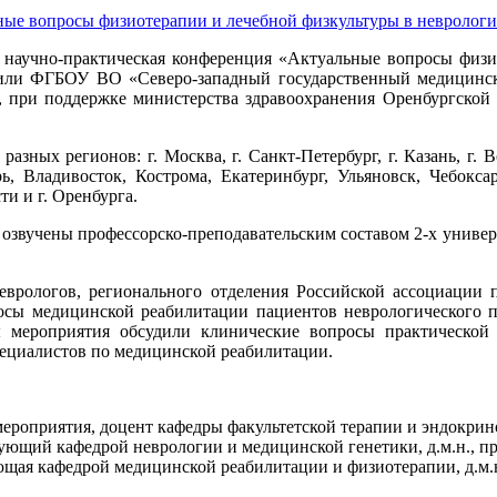
я научно-практическая конференция «Актуальные вопросы физи
упили ФГБОУ ВО «Северо-западный государственный медицин
 при поддержке министерства здравоохранения Оренбургской 
зных регионов: г. Москва, г. Санкт-Петербург, г. Казань, г. 
рь, Владивосток, Кострома, Екатеринбург, Ульяновск, Чебокса
ти и г. Оренбурга.
 озвучены профессорско-преподавательским составом 2-х универ
еврологов, регионального отделения Российской ассоциации
осы медицинской реабилитации пациентов неврологического 
 мероприятия обсудили клинические вопросы практической 
пециалистов по медицинской реабилитации.
мероприятия, доцент кафедры факультетской терапии и эндокрино
дующий кафедрой неврологии и медицинской генетики, д.м.н., п
щая кафедрой медицинской реабилитации и физиотерапии, д.м.н