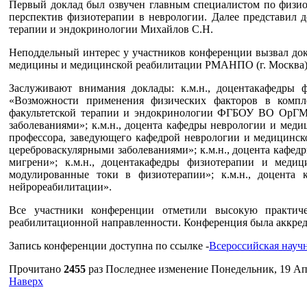
Первый доклад был озвучен главным специалистом по физио
перспектив физиотерапии в неврологии. Далее представил 
терапии и эндокринологии Михайлов С.Н.
Неподдельный интерес у участников конференции вызвал до
медицины и медицинской реабилитации РМАНПО (г. Москва) 
Заслуживают внимания доклады: к.м.н., доцентакафедры 
«Возможности применения физических факторов в компле
факультетской терапии и эндокринологии ФГБОУ ВО ОрГМУ
заболеваниями»; к.м.н., доцента кафедры неврологии и ме
профессора, заведующего кафедрой неврологии и медицин
цереброваскулярными заболеваниями»; к.м.н., доцента каф
мигрени»; к.м.н., доцентакафедры физиотерапии и меди
модулированные токи в физиотерапии»; к.м.н., доцент
нейрореабилитации».
Все участники конференции отметили высокую практиче
реабилитационной направленности. Конференция была аккреди
Запись конференции доступна по ссылке -
Всероссийская науч
Прочитано
2455
раз
Последнее изменение Понедельник, 19 Ап
Наверх