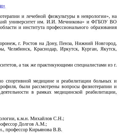
отерапии и лечебной физкультуры в неврологии», на
ский университет им. И.И. Мечникова» и ФГБОУ ВО
области и института профессионального образования
Воронеж, г. Ростов на Дону, Пенза, Нижний Новгород,
ры, Челябинск, Краснодар, Иркутск, Курган, Якутск,
ситетов, а так же практикующими специалистами из г.
 по спортивной медицине и реабилитации больных и
профиля, были рассмотрены вопросы физиотерапии и
деятельности в рамках медицинской реабилитации,
логии, к.м.н. Михайлов С.Н.;
рофессор Долгов А.М.;
., профессор Кирьянова В.В.