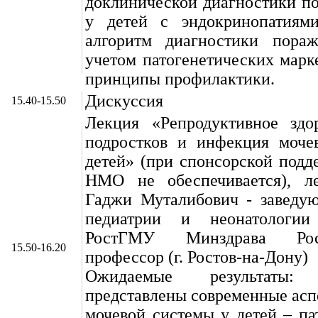
доклинической диагностики п
у детей с эндокринопатиями
алгоритм диагностики пора
учетом патогенетических марк
принципы профилактики.
Дискуссия
15.40-15.50
Лекция «Репродуктивное здор
подростков и инфекция моче
детей» (при спонсорской подд
НМО не обеспечивается), л
Гаджи Муталибович - заведу
педиатрии и неонатолог
РостГМУ Минздрава Росс
15.50-16.20
профессор (г. Ростов-на-Дону)
Ожидаемые результаты
представлены современные ас
мочевой системы у детей – па