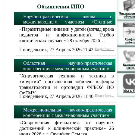
Объявления ИПО
Дистанцио
Научно-практическая школа с
обучен
международным участием «Степные
огни»:
«Паразитарные инвазии у детей (взгляд врача
педиатра и инфекциониста). Разбор
Графи
клинических случаев» 28 октября 2026…
работ
Понедельник, 27 Апрель 2026 11:42
Подробнее...
Областная научно-практическая
Контак
конференция с международным участием
ИПО
"Хирургическая техника и техника в
хирургии" посвященная юбилею кафедры
травматологии и ортопедии ФГБОУ ВО
Мы в 
ОрГМУ…
Понедельник, 27 Апрель 2026 11:40
Подробнее...
Межрегиональная научно-практическая
конференция с международным участием
«Современная фтизиатрия: от научных
достижений к клинической практике» 26
июня 2026 г. г. Оренбург Ссылка…