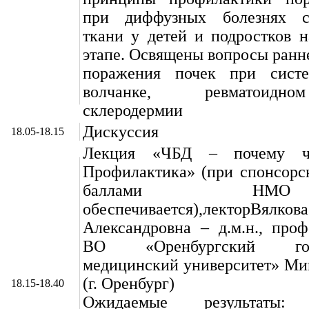
при диффузных болезнях со
ткани у детей и подростков 
этапе. Освящены вопросы ранн
поражения почек при систе
волчанке, ревматоидн
склеродермии
Дискуссия
18.05-18.15
Лекция «ЧБД – почему ч
Профилактика» (при спонсорс
баллами Н
обеспечивается),лекторВял
Александровна – д.м.н., про
ВО «Оренбургский госу
медицинский университет» Ми
(г. Оренбург)
18.15-18.40
Ожидаемые результаты