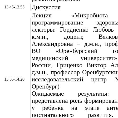
Дискуссия
13.45-13.55
Лекция «Микробиота 
программирование здоров
лекторы: Гордиенко Любовь
к.м.н., доцент, Вялк
Александровна – д.м.н., пр
ВО «Оренбургский госу
медицинский университе
России, Гриценко Виктор Ал
д.м.н., профессор Оренбургск
исследовательский центр
13.55-14.20
Оренбург)
Ожидаемые результаты
представлена роль формирова
у ребенка на этапе анте
постнатального развити