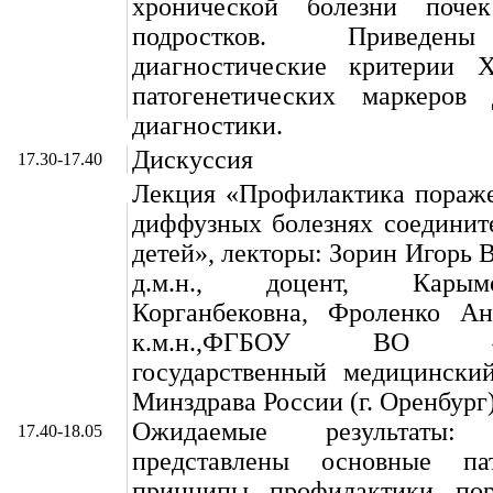
хронической болезни поч
подростков. Приведен
диагностические критерии 
патогенетических маркеров 
диагностики.
Дискуссия
17.30-17.40
Лекция «Профилактика пораже
диффузных болезнях соединит
детей», лекторы: Зорин Игорь 
д.м.н., доцент, Кары
Корганбековна, Фроленко А
к.м.н.,ФГБОУ ВО «Ор
государственный медицинский
Минздрава России (г. Оренбург
Ожидаемые результаты
17.40-18.05
представлены основные пат
принципы профилактики пор