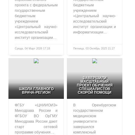
проекта с федеральным
бюджетным
государственным
учреждением
бюджетным
«Центральный научно-
учреждением
исследовательский
«Центральный научно-
институт организации и
исследовательский
информатизации…
институт организации…
Среда, 04 Март 2026 17:18
Пятница, 03 Октябрь 2025 21:27
485
1057
ЗАВЕРШИЛИ
МАСШТАБНЫЙ
ПРОЕКТ ОБУЧЕНИЯ
ШКОЛА ГЛАВНОГО
СПЕЦИАЛИСТОВ
ВРАЧА-РЕГИОН
СКОРОЙ ПОМОЩИ
ФГБУ «ЦНИИОИЗ»
В Оренбургском
Минздрава России и
государственном
ФГБОУ ВО ОрГМУ
медицинском
Минздрава России дают
университете
старт сетевой
завершился
программе обучения…
комплексный