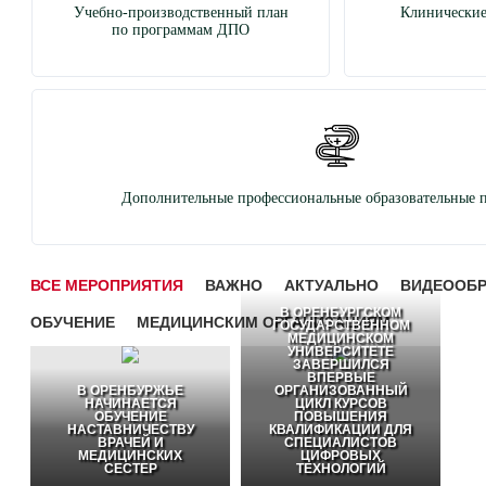
Учебно-производственный план
Клинические
по программам ДПО
Дополнительные профессиональные образовательные 
ВСЕ МЕРОПРИЯТИЯ
ВАЖНО
АКТУАЛЬНО
ВИДЕООБ
В ОРЕНБУРГСКОМ
ОБУЧЕНИЕ
МЕДИЦИНСКИМ ОРГАНИЗАЦИЯМ
ГОСУДАРСТВЕННОМ
МЕДИЦИНСКОМ
УНИВЕРСИТЕТЕ
ЗАВЕРШИЛСЯ
ВПЕРВЫЕ
В ОРЕНБУРЖЬЕ
ОРГАНИЗОВАННЫЙ
НАЧИНАЕТСЯ
ЦИКЛ КУРСОВ
ОБУЧЕНИЕ
ПОВЫШЕНИЯ
НАСТАВНИЧЕСТВУ
КВАЛИФИКАЦИИ ДЛЯ
ВРАЧЕЙ И
СПЕЦИАЛИСТОВ
МЕДИЦИНСКИХ
ЦИФРОВЫХ
СЕСТЕР
ТЕХНОЛОГИЙ