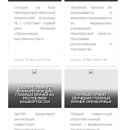
Сегодня на базе
Обучение прошли 44
Оренбургской областной
программиста и
клинической больницы
инженера-программиста
№2 стартовал первый
из медицинских
цикл обучения
учреждений
«Организация
Оренбургской области.
наставничества в…
Программа,
реализованная в
партнерстве…
Четверг, 23 Июль 2026 10:26
Пятница, 13 Март 2026 10:08
106
461
ШКОЛА ГЛАВНОГО
ВРАЧА-РЕГИОН ДЛЯ
ГЛАВНЫХ ВРАЧЕЙ ИЗ
ПЕРВЫЙ ПРОЕКТ
РЕСПУБЛИКИ
ОБУЧЕНИЯ ГЛАВНЫХ
БАШКОРТОСТАН
ВРАЧЕЙ ОРЕНБУРЖЬЯ
ОрГМУ продолжает
Первый совместный
реализацию
образовательный
совместного
проект с федеральным
образовательного
государственным