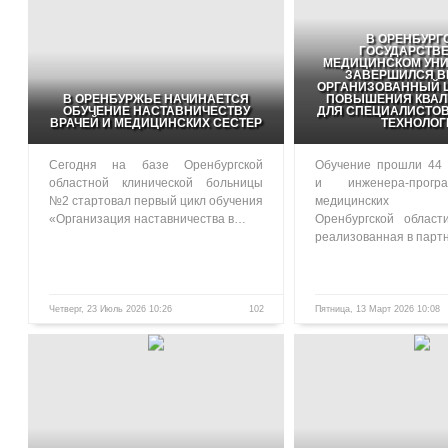
В ОРЕНБУРГ
ГОСУДАРСТВ
МЕДИЦИНСКОМ УНИ
ЗАВЕРШИЛСЯ В
ОРГАНИЗОВАННЫЙ Ц
В ОРЕНБУРЖЬЕ НАЧИНАЕТСЯ
ПОВЫШЕНИЯ КВА
ОБУЧЕНИЕ НАСТАВНИЧЕСТВУ
ДЛЯ СПЕЦИАЛИСТО
ВРАЧЕЙ И МЕДИЦИНСКИХ СЕСТЕР
ТЕХНОЛОГ
Сегодня на базе Оренбургской
Обучение прошли 44 
областной клинической больницы
и инженера-прогр
№2 стартовал первый цикл обучения
медицинских у
«Организация наставничества в…
Оренбургской област
реализованная в парт
Четверг, 23 Июль 2026 10:26
102
Пятница, 13 Март 2026 10:08