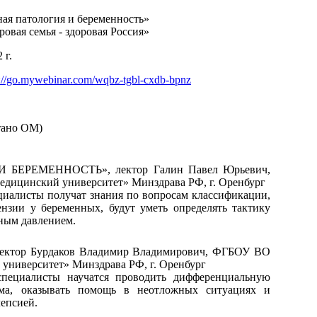
ая патология и беременность»
овая семья - здоровая Россия»
 г.
s://go.mywebinar.com/wqbz-tgbl-cxdb-bpnz
тано ОМ)
БЕРЕМЕННОСТЬ», лектор Галин Павел Юрьевич,
дицинский университет» Минздрава РФ, г. Оренбург
циалисты получат знания по вопросам классификации,
нзии у беременных, будут уметь определять тактику
ным давлением.
тор Бурдаков Владимир Владимирович, ФГБОУ ВО
университет» Минздрава РФ, г. Оренбург
специалисты научатся проводить дифференциальную
ома, оказывать помощь в неотложных ситуациях и
лепсией.