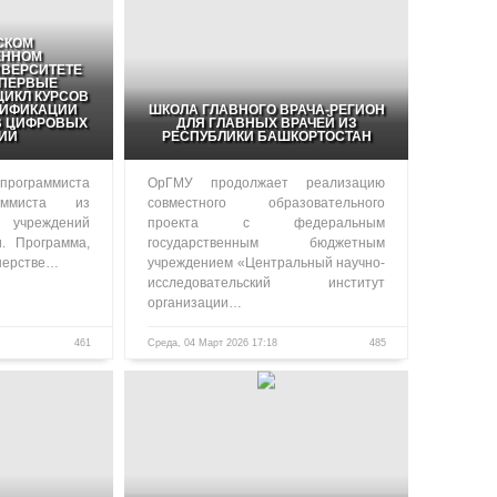
СКОМ
ЕННОМ
ВЕРСИТЕТЕ
ПЕРВЫЕ
ИКЛ КУРСОВ
ЛИФИКАЦИИ
ШКОЛА ГЛАВНОГО ВРАЧА-РЕГИОН
В ЦИФРОВЫХ
ДЛЯ ГЛАВНЫХ ВРАЧЕЙ ИЗ
ИЙ
РЕСПУБЛИКИ БАШКОРТОСТАН
программиста
ОрГМУ продолжает реализацию
аммиста из
совместного образовательного
чреждений
проекта с федеральным
и. Программа,
государственным бюджетным
нерстве…
учреждением «Центральный научно-
исследовательский институт
организации…
461
Среда, 04 Март 2026 17:18
485