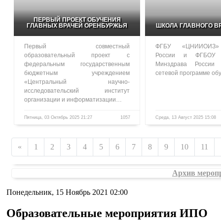
ПЕРВЫЙ ПРОЕКТ ОБУЧЕНИЯ
ГЛАВНЫХ ВРАЧЕЙ ОРЕНБУРЖЬЯ
ШКОЛА ГЛАВНОГО В
Первый совместный
ФГБУ «ЦНИИОИЗ»
образовательный проект с
России и ФГБОУ
федеральным государственным
Минздрава России
бюджетным учреждением
сетевой программе о
«Центральный научно-
исследовательский институт
организации и информатизации…
Пятница, 03 Октябрь 2025 21:27
1057
Среда, 13 Август 2025 15:08
«
1
2
3
4
5
6
7
8
9
10
11
Архив мероп
Понедельник, 15 Ноябрь 2021 02:00
Образовательные мероприятия ИПО