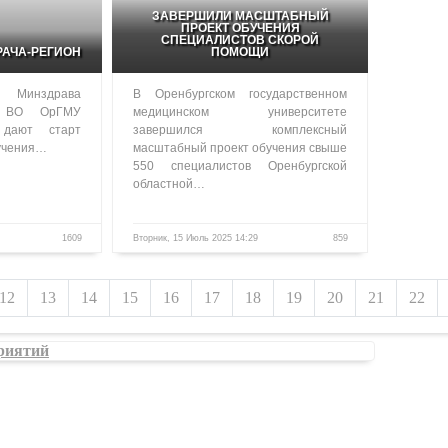
ЗАВЕРШИЛИ МАСШТАБНЫЙ
ПРОЕКТ ОБУЧЕНИЯ
СПЕЦИАЛИСТОВ СКОРОЙ
РАЧА-РЕГИОН
ПОМОЩИ
 Минздрава
В Оренбургском государственном
 ВО ОрГМУ
медицинском университете
 дают старт
завершился комплексный
бучения…
масштабный проект обучения свыше
550 специалистов Оренбургской
областной…
1609
Вторник, 15 Июль 2025 14:29
859
12
13
14
15
16
17
18
19
20
21
22
риятий