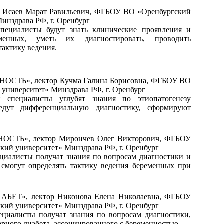
саев Марат Равильевич, ФГБОУ ВО «Оренбургский
инздрава РФ, г. Оренбург
пециалисты будут знать клинические проявления и
енных, уметь их диагностировать, проводить
актику ведения.
ТЬ», лектор Кучма Галина Борисовна, ФГБОУ ВО
университет» Минздрава РФ, г. Оренбург
 специалисты углубят знания по этиопатогенезу
едут дифференциальную диагностику, сформируют
ТЬ», лектор Мирончев Олег Викторович, ФГБОУ
ий университет» Минздрава РФ, г. Оренбург
циалисты получат знания по вопросам диагностики и
 смогут определять тактику ведения беременных при
», лектор Никонова Елена Николаевна, ФГБОУ
ий университет» Минздрава РФ, г. Оренбург
ециалисты получат знания по вопросам диагностики,
рного диабета, ассоциированного с беременностью.