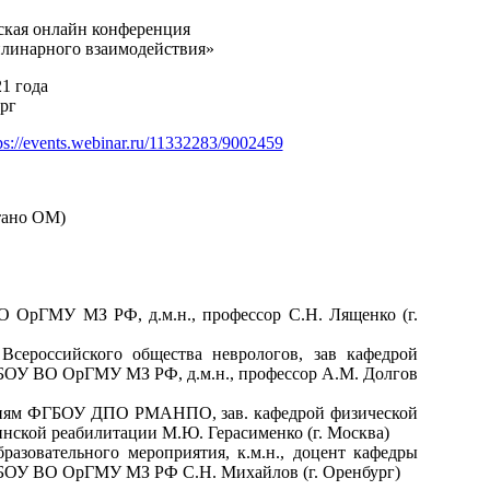
ская онлайн конференция
линарного взаимодействия»
21 года
ург
ps://events.webinar.ru/11332283/9002459
тано ОМ)
 ОрГМУ МЗ РФ, д.м.н., профессор С.Н. Лященко (г.
 Всероссийского общества неврологов, зав кафедрой
БОУ ВО ОрГМУ МЗ РФ, д.м.н., профессор А.М. Долгов
ациям ФГБОУ ДПО РМАНПО, зав. кафедрой физической
нской реабилитации М.Ю. Герасименко (г. Москва)
разовательного мероприятия, к.м.н., доцент кафедры
БОУ ВО ОрГМУ МЗ РФ С.Н. Михайлов (г. Оренбург)