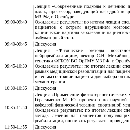
Лекция «Современные подходы к лечению п
д.м.н., профессор, заведующий кафедрой н
МЗ РФ, г. Оренбург
09:00-09:40
Ожидаемые результаты: по итогам лекции спе
пациентов с острым нарушением мозговог
клинической картины заболеваний пациентов 
амбулаторный этап.
09:40-09:45
Дискуссия
Лекция «Физические методы восстано
нейрореабилитации», лектор С.Н. Михайлов,
генетики ФГБОУ ВО ОрГМУ МЗ РФ, г. Оренбу
09:45-10:30
Ожидаемые результаты: по итогам лекции спе
рамках медицинской реабилитации для пациен
и тестам состояние пациента для выбора опти
механотерапии
10:30-10:35
Дискуссия
Лекция «Применение физиотерапевтических м
Герасименко М. Ю. проректор по научно
кафедрой физической терапии, спортивной ме
10:35-11:50
Ожидаемые результаты: по итогам лекции спе
методы лечения для пациентов получающих
реабилитации, оценивать результаты проведен
11:50-11:55
Дискуссия