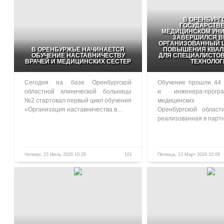
В ОРЕНБУРГ
ГОСУДАРСТВ
МЕДИЦИНСКОМ УНИ
ЗАВЕРШИЛСЯ В
ОРГАНИЗОВАННЫЙ Ц
В ОРЕНБУРЖЬЕ НАЧИНАЕТСЯ
ПОВЫШЕНИЯ КВА
ОБУЧЕНИЕ НАСТАВНИЧЕСТВУ
ДЛЯ СПЕЦИАЛИСТО
ВРАЧЕЙ И МЕДИЦИНСКИХ СЕСТЕР
ТЕХНОЛОГ
Сегодня на базе Оренбургской
Обучение прошли 44 
областной клинической больницы
и инженера-прогр
№2 стартовал первый цикл обучения
медицинских у
«Организация наставничества в…
Оренбургской област
реализованная в парт
Четверг, 23 Июль 2026 10:26
101
Пятница, 13 Март 2026 10:08