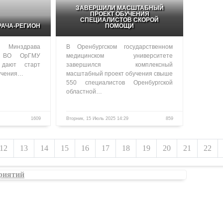
ЗАВЕРШИЛИ МАСШТАБНЫЙ
ПРОЕКТ ОБУЧЕНИЯ
СПЕЦИАЛИСТОВ СКОРОЙ
РАЧА-РЕГИОН
ПОМОЩИ
 Минздрава
В Оренбургском государственном
 ВО ОрГМУ
медицинском университете
 дают старт
завершился комплексный
бучения…
масштабный проект обучения свыше
550 специалистов Оренбургской
областной…
1609
Вторник, 15 Июль 2025 14:29
859
12
13
14
15
16
17
18
19
20
21
22
риятий