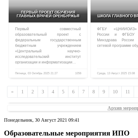
ПЕРВЫЙ ПРОЕКТ ОБУЧЕНИЯ
ГЛАВНЫХ ВРАЧЕЙ ОРЕНБУРЖЬЯ
ШКОЛА ГЛАВНОГО В
Первый совместный
ФГБУ «ЦНИИОИЗ»
образовательный проект с
России и ФГБОУ
федеральным государственным
Минздрава России
бюджетным учреждением
сетевой программе о
«Центральный научно-
исследовательский институт
организации и информатизации…
Пятница, 03 Октябрь 2025 21:27
1056
Среда, 13 Август 2025 15:08
«
1
2
3
4
5
6
7
8
9
10
11
Архив мероп
Понедельник, 30 Август 2021 09:41
Образовательные мероприятия ИПО