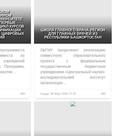
СКОМ
ЕННОМ
ВЕРСИТЕТЕ
ПЕРВЫЕ
ИКЛ КУРСОВ
ЛИФИКАЦИИ
ШКОЛА ГЛАВНОГО ВРАЧА-РЕГИОН
В ЦИФРОВЫХ
ДЛЯ ГЛАВНЫХ ВРАЧЕЙ ИЗ
ИЙ
РЕСПУБЛИКИ БАШКОРТОСТАН
программиста
ОрГМУ продолжает реализацию
аммиста из
совместного образовательного
чреждений
проекта с федеральным
и. Программа,
государственным бюджетным
нерстве…
учреждением «Центральный научно-
исследовательский институт
организации…
460
Среда, 04 Март 2026 17:18
485