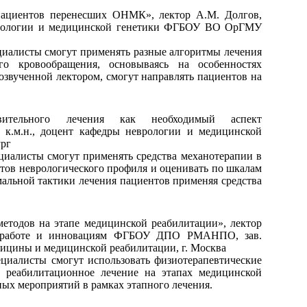
ациентов перенесших ОНМК», лектор А.М. Долгов,
еврологии и медицинской генетики ФГБОУ ВО ОрГМУ
циалисты смогут применять разные алгоритмы лечения
о кровообращения, основываясь на особенностях
озвученной лектором, смогут направлять пациентов на
вительного лечения как необходимый аспект
 к.м.н., доцент кафедры неврологии и медицинской
рг
циалисты смогут применять средства механотерапии в
тов неврологического профиля и оценивать по шкалам
мальной тактики лечения пациентов применяя средства
етодов на этапе медицинской реабилитации», лектор
й работе и инновациям ФГБОУ ДПО РМАНПО, зав.
дицины и медицинской реабилитации, г. Москва
циалисты смогут использовать физиотерапевтические
 реабилитационное лечение на этапах медицинской
ных мероприятий в рамках этапного лечения.